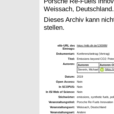
Porsche Re-Fuels Innov
Weissach, Deutschland.
Dieses Archiv kann nicht
stellen.
elib-URL des
https://elib.dlr.de/130088/
Eintrags:
Dokumentart:
Konferenzbeitrag (Vortrag)
Titel:
Emissions beyond CO2: Potentia
Autoren:
Autoren
Autoren-O
https:/
Severin, Michael
Datum:
2019
Open Access:
Nein
In SCOPUS:
Nein
In ISI Web of Science:
Nein
Stichwörter:
emissions, synthetic fuels, pol
Veranstaltungstitel:
Porsche Re-Fuels Innovation
Veranstaltungsort:
Weissach, Deutschland
Veranstaltungsart:
Andere