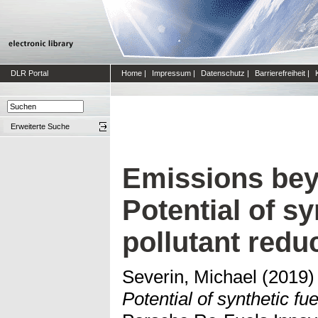
DLR Portal
Home
|
Impressum
|
Datenschutz
|
Barrierefreiheit
|
Erweiterte Suche
Emissions be
Potential of sy
pollutant redu
Severin, Michael
(2019
Potential of synthetic fue