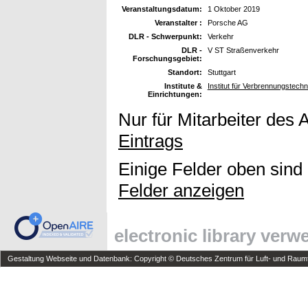
Veranstaltungsdatum:
1 Oktober 2019
Veranstalter :
Porsche AG
DLR - Schwerpunkt:
Verkehr
DLR -
V ST Straßenverkehr
Forschungsgebiet:
Standort:
Stuttgart
Institute &
Institut für Verbrennungstech
Einrichtungen:
Nur für Mitarbeiter des 
Eintrags
Einige Felder oben sind
Felder anzeigen
electronic library ver
Gestaltung Webseite und Datenbank: Copyright © Deutsches Zentrum für Luft- und Raumfa