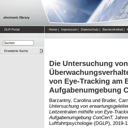
DLR Portal
Home
|
Impressum
|
Datenschutz
|
Barrierefreiheit
|
Erweiterte Suche
Die Untersuchung von
Überwachungsverhalten
von Eye-Tracking am B
Aufgabenumgebung 
Barzantny, Carolina
und
Bruder, Ca
Untersuchung von erwartungsgeleit
Leitzentralen mithilfe von Eye-Track
Aufgabenumgebung ConCenT.
Jahres
Luftfahrtpsychologie (DGLP), 2019-1