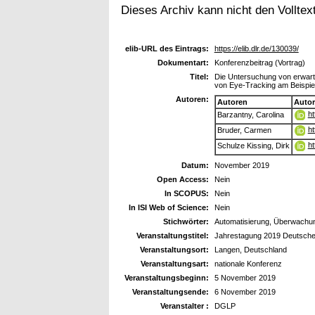
Dieses Archiv kann nicht den Volltext
elib-URL des Eintrags:
https://elib.dlr.de/130039/
Dokumentart:
Konferenzbeitrag (Vortrag)
Titel:
Die Untersuchung von erwartu
von Eye-Tracking am Beispi
Autoren:
Autoren
Auto
ht
Barzantny, Carolina
ht
Bruder, Carmen
ht
Schulze Kissing, Dirk
Datum:
November 2019
Open Access:
Nein
In SCOPUS:
Nein
In ISI Web of Science:
Nein
Stichwörter:
Automatisierung, Überwachung
Veranstaltungstitel:
Jahrestagung 2019 Deutsche 
Veranstaltungsort:
Langen, Deutschland
Veranstaltungsart:
nationale Konferenz
Veranstaltungsbeginn:
5 November 2019
Veranstaltungsende:
6 November 2019
Veranstalter :
DGLP