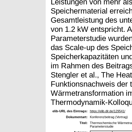
Leistungen von mehr al
Speichermaterial erreic
Gesamtleistung des unt
von 1.2 kW entspricht. 
Parameterstudie wurden 
das Scale-up des Speic
Speicherkapazitäten und 
im Rahmen des Beitrags d
Stengler et al., The Hea
Funktionsnachweis der
Wärmetransformation i
Thermodynamik-Kolloqu
elib-URL des Eintrags:
https://elib.dlr.de/129541/
Dokumentart:
Konferenzbeitrag (Vortrag)
Titel:
Thermochemische Wärmetrans
Parameterstudie