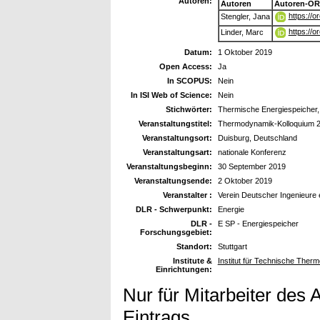
Autoren:
Autoren
Autoren-OR
https://
Stengler, Jana
https://
Linder, Marc
Datum:
1 Oktober 2019
Open Access:
Ja
In SCOPUS:
Nein
In ISI Web of Science:
Nein
Stichwörter:
Thermische Energiespeicher
Veranstaltungstitel:
Thermodynamik-Kolloquium 
Veranstaltungsort:
Duisburg, Deutschland
Veranstaltungsart:
nationale Konferenz
Veranstaltungsbeginn:
30 September 2019
Veranstaltungsende:
2 Oktober 2019
Veranstalter :
Verein Deutscher Ingenieure 
DLR - Schwerpunkt:
Energie
DLR -
E SP - Energiespeicher
Forschungsgebiet:
Standort:
Stuttgart
Institute &
Institut für Technische The
Einrichtungen:
Nur für Mitarbeiter des 
Eintrags