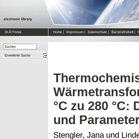
DLR Portal
Home
|
Impressum
|
Datenschutz
|
Barrierefreiheit
|
Erweiterte Suche
Thermochemi
Wärmetransfor
°C zu 280 °C:
und Parameter
Stengler, Jana
und
Lind