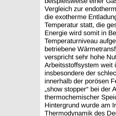
beispielsweise einer Ga
Vergleich zur endotherm
die exotherme Entladung
Temperatur statt, die g
Energie wird somit in Be
Temperaturniveau aufge
betriebene Wärmetrans
verspricht sehr hohe Nu
Arbeitsstoffsystem weit 
insbesondere der schle
innerhalb der porösen Fe
„show stopper“ bei der 
thermochemischer Spei
Hintergrund wurde am In
Thermodynamik des Deut