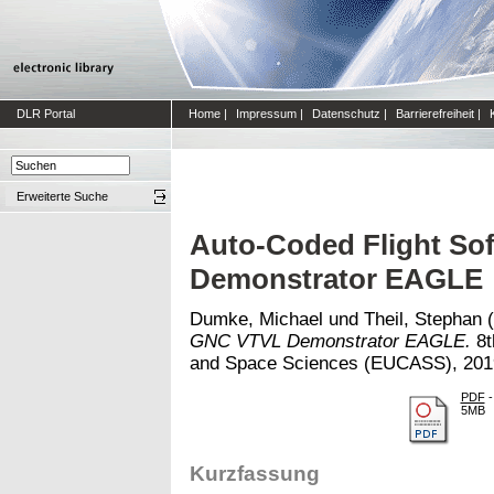
DLR Portal
Home
|
Impressum
|
Datenschutz
|
Barrierefreiheit
|
Erweiterte Suche
Auto-Coded Flight So
Demonstrator EAGLE
Dumke, Michael
und
Theil, Stephan
(
GNC VTVL Demonstrator EAGLE.
8t
and Space Sciences (EUCASS), 2019-
PDF
-
5MB
Kurzfassung