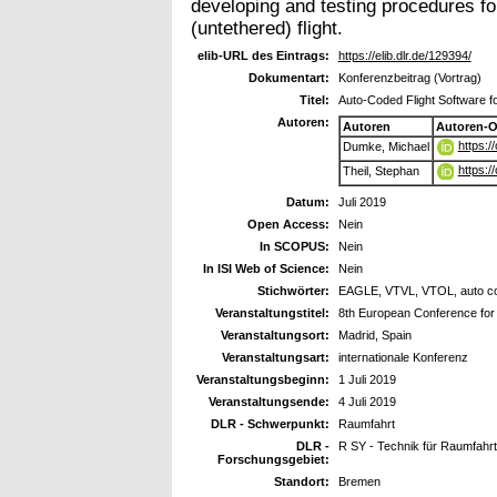
developing and testing procedures fo
(untethered) flight.
elib-URL des Eintrags:
https://elib.dlr.de/129394/
Dokumentart:
Konferenzbeitrag (Vortrag)
Titel:
Auto-Coded Flight Software
Autoren:
Autoren
Autoren-O
https:
Dumke, Michael
https:
Theil, Stephan
Datum:
Juli 2019
Open Access:
Nein
In SCOPUS:
Nein
In ISI Web of Science:
Nein
Stichwörter:
EAGLE, VTVL, VTOL, auto c
Veranstaltungstitel:
8th European Conference fo
Veranstaltungsort:
Madrid, Spain
Veranstaltungsart:
internationale Konferenz
Veranstaltungsbeginn:
1 Juli 2019
Veranstaltungsende:
4 Juli 2019
DLR - Schwerpunkt:
Raumfahrt
DLR -
R SY - Technik für Raumfahr
Forschungsgebiet:
Standort:
Bremen