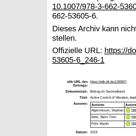
10.1007/978-3-662-536
662-53605-6.
Dieses Archiv kann nicht
stellen.
Offizielle URL:
https://d
53605-6_246-1
elib-URL des
https://elib.dlr.de/128987/
Eintrags:
Dokumentart:
Beitrag im Sammelband
Titel:
Active Control of Vibration, Appl
Autoren:
Autoren
Autor
htt
Algermissen, Stephan
htt
Kletz, Björn Timo
htt
Pohl, Martin
Datum:
2019