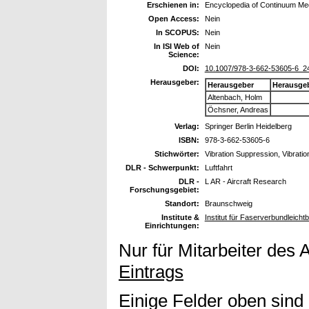
Erschienen in:
Encyclopedia of Continuum Me
Open Access:
Nein
In SCOPUS:
Nein
In ISI Web of
Nein
Science:
DOI:
10.1007/978-3-662-53605-6_2
Herausgeber:
Herausgeber
Herausge
Altenbach, Holm
Öchsner, Andreas
Verlag:
Springer Berlin Heidelberg
ISBN:
978-3-662-53605-6
Stichwörter:
Vibration Suppression, Vibratio
DLR - Schwerpunkt:
Luftfahrt
DLR -
L AR - Aircraft Research
Forschungsgebiet:
Standort:
Braunschweig
Institute &
Institut für Faserverbundleicht
Einrichtungen:
Nur für Mitarbeiter des 
Eintrags
Einige Felder oben sind