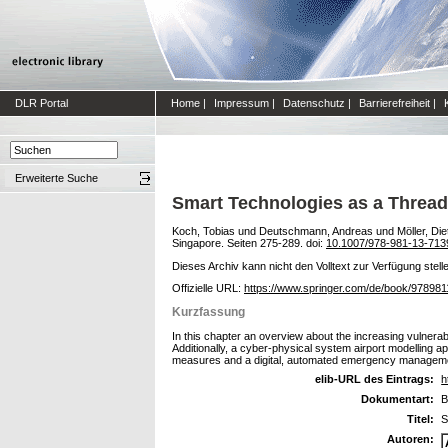
DLR Portal
Home
|
Impressum
|
Datenschutz
|
Barrierefreiheit
|
Erweiterte Suche
Smart Technologies as a Thread f
Koch, Tobias
und
Deutschmann, Andreas
und
Möller, Die
Singapore. Seiten 275-289. doi:
10.1007/978-981-13-713
Dieses Archiv kann nicht den Volltext zur Verfügung stell
Offizielle URL:
https://www.springer.com/de/book/97898
Kurzfassung
In this chapter an overview about the increasing vulnerabi
Additionally, a cyber-physical system airport modelling a
measures and a digital, automated emergency managemen
elib-URL des Eintrags:
h
Dokumentart:
B
Titel:
S
Autoren: