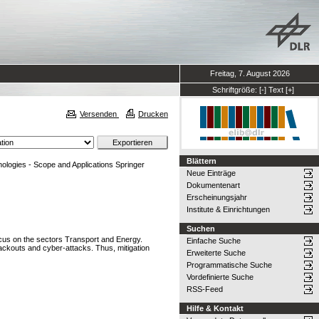
Freitag, 7. August 2026
Schriftgröße:
[-]
Text
[+]
Versenden
Drucken
Blättern
ologies - Scope and Applications Springer
Neue Einträge
Dokumentenart
Erscheinungsjahr
Institute & Einrichtungen
Suchen
 focus on the sectors Transport and Energy.
Einfache Suche
blackouts and cyber-attacks. Thus, mitigation
Erweiterte Suche
Programmatische Suche
Vordefinierte Suche
RSS-Feed
Hilfe & Kontakt