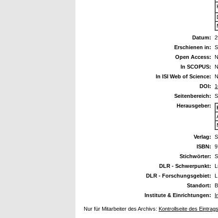
Datum:
2
Erschienen in:
S
Open Access:
N
In SCOPUS:
N
In ISI Web of Science:
N
DOI:
1
Seitenbereich:
S
Herausgeber:
Verlag:
S
ISBN:
9
Stichwörter:
S
DLR - Schwerpunkt:
L
DLR - Forschungsgebiet:
L
Standort:
B
Institute & Einrichtungen:
I
Nur für Mitarbeiter des Archivs:
Kontrollseite des Eintrag