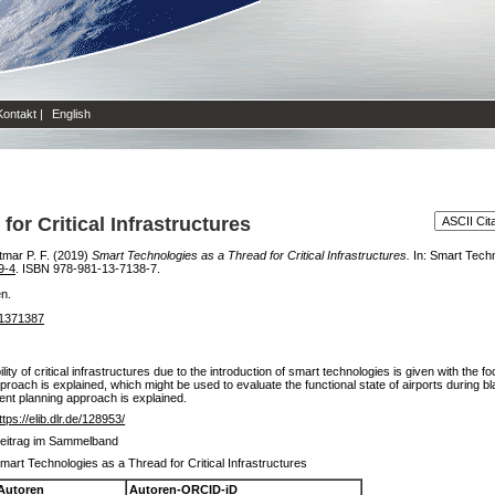
Kontakt
|
English
or Critical Infrastructures
tmar P. F.
(2019)
Smart Technologies as a Thread for Critical Infrastructures.
In: Smart Techn
9-4
. ISBN 978-981-13-7138-7.
en.
11371387
lity of critical infrastructures due to the introduction of smart technologies is given with the
pproach is explained, which might be used to evaluate the functional state of airports during 
t planning approach is explained.
ttps://elib.dlr.de/128953/
eitrag im Sammelband
mart Technologies as a Thread for Critical Infrastructures
Autoren
Autoren-ORCID-iD