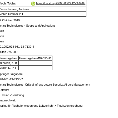
https://orcid.org/0000-0003-1279-0209
Koch, Tobias
Deutschmann, Andreas
Möller, Dietmar P. F.
9 Oktober 2019
mart Technologies - Scope and Applications
ein
ein
ein
0.1007/978-981-13-7139-4
eiten 275-289
Herausgeber
Herausgeber-ORCID-iD
Akhilesh, K. B.
Möller, D. P. F.
pringer Singapore
78-981-13-7138-7
mart Technologies, Critical Infrastructure Security, Airport Management
uftfahrt
 - keine Zuordnung
raunschweig
nstitut für Flughafenwesen und Luftverkehr > Flughafenforschung
s