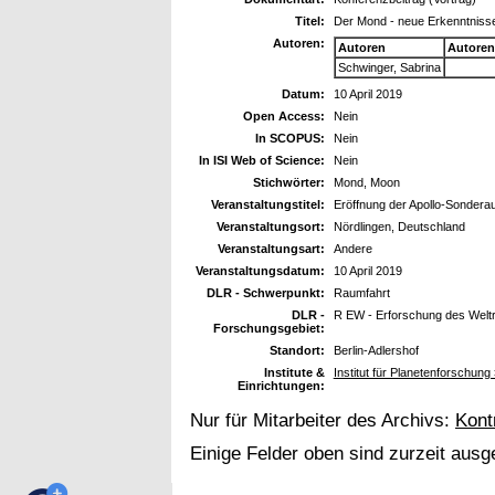
Titel:
Der Mond - neue Erkenntniss
Autoren:
Autoren
Autoren
Schwinger, Sabrina
Datum:
10 April 2019
Open Access:
Nein
In SCOPUS:
Nein
In ISI Web of Science:
Nein
Stichwörter:
Mond, Moon
Veranstaltungstitel:
Eröffnung der Apollo-Sondera
Veranstaltungsort:
Nördlingen, Deutschland
Veranstaltungsart:
Andere
Veranstaltungsdatum:
10 April 2019
DLR - Schwerpunkt:
Raumfahrt
DLR -
R EW - Erforschung des Wel
Forschungsgebiet:
Standort:
Berlin-Adlershof
Institute &
Institut für Planetenforschung
Einrichtungen:
Nur für Mitarbeiter des Archivs:
Kont
Einige Felder oben sind zurzeit ausg