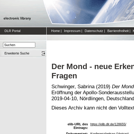
DLR Portal
Home
|
Impressum
|
Datenschutz
|
Barrierefreiheit
|
Erweiterte Suche
Der Mond - neue Erken
Fragen
Schwinger, Sabrina
(2019)
Der Mond 
Eröffnung der Apollo-Sonderausstel
2019-04-10, Nördlingen, Deutschland
Dieses Archiv kann nicht den Volltext
elib-URL des
https://elib.dlr.de/128655/
Eintrags:
Dokumentart:
Konferenzbeitrag (Vortrag)