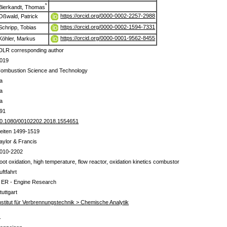
*
Bierkandt, Thomas
https://orcid.org/0000-0002-2257-2988
Oßwald, Patrick
https://orcid.org/0000-0002-1594-7331
Schripp, Tobias
https://orcid.org/0000-0001-9562-8455
Köhler, Markus
DLR corresponding author
019
ombustion Science and Technology
a
a
a
91
0.1080/00102202.2018.1554651
eiten 1499-1519
aylor & Francis
010-2202
oot oxidation, high temperature, flow reactor, oxidation kinetics combustor
uftfahrt
 ER - Engine Research
tuttgart
nstitut für Verbrennungstechnik > Chemische Analytik
s