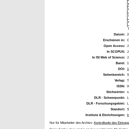
*
Datum:
2
Erschienen in:
C
Open Access:
J
In SCOPUS:
J
In ISI Web of Science:
J
Band:
1
DOI:
1
Seitenbereich:
S
Verlag:
T
ISSN:
0
Stichwörter:
s
DLR - Schwerpunkt:
L
DLR - Forschungsgebiet:
L
Standort:
S
Institute & Einrichtungen:
I
Nur für Mitarbeiter des Archivs:
Kontrollseite des Eintrag