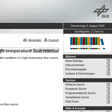
Donnerstag, 6. August 2026
Schriftgröße:
[-]
Text
[+]
Versenden
Drucken
igh-temperature flow reactor
Blättern
lled conditions in a high-temperature flow reactor.
Neue Einträge
Dokumentenart
Erscheinungsjahr
Institute & Einrichtungen
Suchen
Einfache Suche
Erweiterte Suche
Programmatische Suche
Vordefinierte Suche
RSS-Feed
ure flow reactor
Hilfe & Kontakt