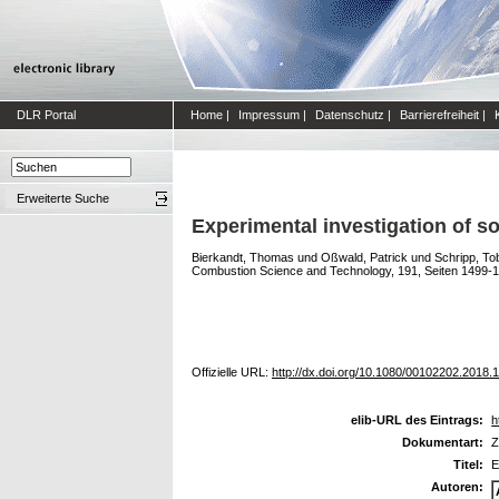
DLR Portal
Home
|
Impressum
|
Datenschutz
|
Barrierefreiheit
|
Erweiterte Suche
Experimental investigation of so
Bierkandt, Thomas
und
Oßwald, Patrick
und
Schripp, To
Combustion Science and Technology, 191, Seiten 1499-15
Offizielle URL:
http://dx.doi.org/10.1080/00102202.2018
elib-URL des Eintrags:
h
Dokumentart:
Z
Titel:
E
Autoren: