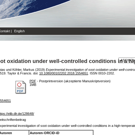
Kontakt
|
English
ot oxidation under well-controlled conditions in a h
bias
und
Köhler, Markus
(2019)
Experimental investigation of soot oxidation under well-contro
19. Taylor & Francis. doi:
10.1080/00102202.2018.1554651
. ISSN 0010-2202.
PDF
- Postprintversion (akzeptierte Manuskriptversion)
1MB
.1554651
ttps://elib.dlr.de/128648/
eitschriftenbeitrag
xperimental investigation of soot oxidation under well-controlled conditions in a high-temperat
Autoren
Autoren-ORCID-iD