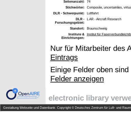
Seitenanzahl:
74
Stichwörter:
Composite, uncertainties, virtual
DLR - Schwerpunkt:
Luftfahrt
DLR -
L AR - Aircraft Research
Forschungsgebiet:
Standort:
Braunschweig
Institute &
Institut für Faserverbundleich
Einrichtungen:
Nur für Mitarbeiter des 
Eintrags
Einige Felder oben sind
Felder anzeigen
electronic library ver
Gestaltung Webseite und Datenbank: Copyright © Deutsches Zentrum für Luft- und Raumfa