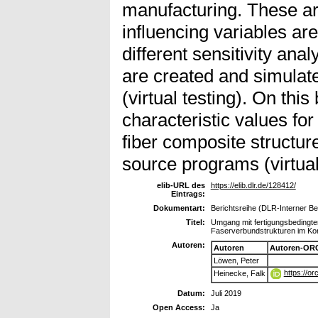
manufacturing. These a
influencing variables ar
different sensitivity an
are created and simulat
(virtual testing). On this
characteristic values for
fiber composite structu
source programs (virtual
elib-URL des
https://elib.dlr.de/128412/
Eintrags:
Dokumentart:
Berichtsreihe (DLR-Interner Be
Titel:
Umgang mit fertigungsbedingte
Faserverbundstrukturen im Ko
Autoren:
Autoren
Autoren-ORC
Löwen, Peter
https://o
Heinecke, Falk
Datum:
Juli 2019
Open Access:
Ja