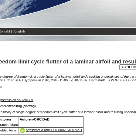
Kontakt
|
English
eedom limit cycle flutter of a laminar airfoil and resu
le degree of freedom limit cycle flutter of a laminar airfoil and resulting uncertainties of the tran
anics. 21st STAB Symposium 2018, 2018-11-06 - 2018-11-07, Darmstadt. ISBN 978-3-030-25
en.
tps://elib.dlr.de/128147/
nferenzbeitrag (Vortrag)
nsitivity of single degree of freedom limit cycle flutter of a laminar airfoil and resulting uncerta
utoren
Autoren-ORCID-iD
raune, Marc
https://orcid.org/0000-0002-5450-9211
ebler, Anne