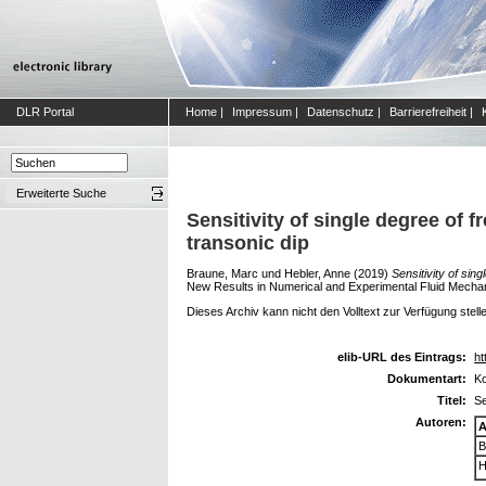
DLR Portal
Home
|
Impressum
|
Datenschutz
|
Barrierefreiheit
|
Erweiterte Suche
Sensitivity of single degree of fr
transonic dip
Braune, Marc
und
Hebler, Anne
(2019)
Sensitivity of sing
New Results in Numerical and Experimental Fluid Mech
Dieses Archiv kann nicht den Volltext zur Verfügung stell
elib-URL des Eintrags:
ht
Dokumentart:
Ko
Titel:
Se
Autoren:
A
B
H