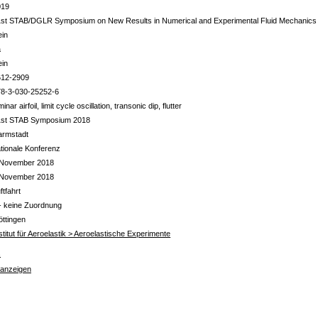
019
st STAB/DGLR Symposium on New Results in Numerical and Experimental Fluid Mechanics
ein
a
ein
612-2909
78-3-030-25252-6
minar airfoil, limit cycle oscillation, transonic dip, flutter
1st STAB Symposium 2018
armstadt
tionale Konferenz
 November 2018
 November 2018
ftfahrt
- keine Zuordnung
ttingen
stitut für Aeroelastik > Aeroelastische Experimente
s
 anzeigen