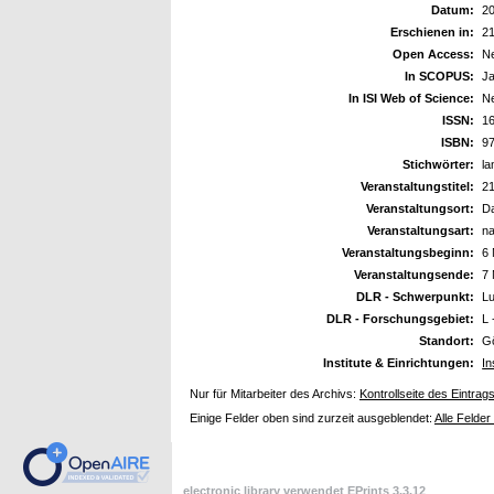
Datum:
2
Erschienen in:
21
Open Access:
N
In SCOPUS:
J
In ISI Web of Science:
N
ISSN:
1
ISBN:
9
Stichwörter:
la
Veranstaltungstitel:
2
Veranstaltungsort:
D
Veranstaltungsart:
na
Veranstaltungsbeginn:
6
Veranstaltungsende:
7
DLR - Schwerpunkt:
Lu
DLR - Forschungsgebiet:
L 
Standort:
Gö
Institute & Einrichtungen:
In
Nur für Mitarbeiter des Archivs:
Kontrollseite des Eintrag
Einige Felder oben sind zurzeit ausgeblendet:
Alle Felder
electronic library verwendet
EPrints 3.3.12