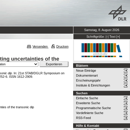
Samstag, 8. August 2026
Schriftgröße:
[-]
Text
[+]
Versenden
Drucken
lting uncertainties of the
Blättern
Neue Einträge
sonic dip.
In: 21st STAB/DGLR Symposium on
Dokumentenart
252-6. ISSN 1612-2909.
Erscheinungsjahr
Institute & Einrichtungen
Suchen
Einfache Suche
Erweiterte Suche
inties of the transonic dip
Programmatische Suche
Vordefinierte Suche
RSS-Feed
Hilfe & Kontakt