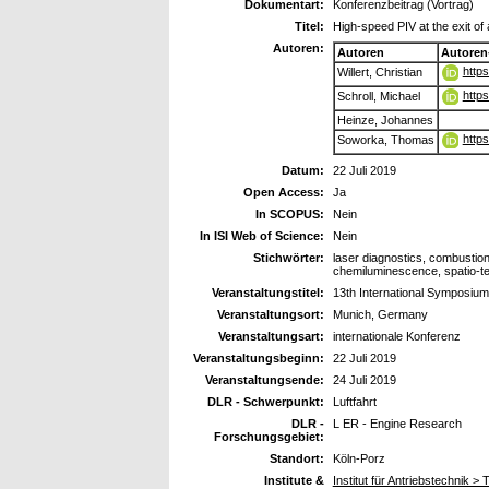
Dokumentart:
Konferenzbeitrag (Vortrag)
Titel:
High-speed PIV at the exit o
Autoren:
Autoren
Autoren
http
Willert, Christian
http
Schroll, Michael
Heinze, Johannes
http
Soworka, Thomas
Datum:
22 Juli 2019
Open Access:
Ja
In SCOPUS:
Nein
In ISI Web of Science:
Nein
Stichwörter:
laser diagnostics, combustion 
chemiluminescence, spatio-te
Veranstaltungstitel:
13th International Symposium
Veranstaltungsort:
Munich, Germany
Veranstaltungsart:
internationale Konferenz
Veranstaltungsbeginn:
22 Juli 2019
Veranstaltungsende:
24 Juli 2019
DLR - Schwerpunkt:
Luftfahrt
DLR -
L ER - Engine Research
Forschungsgebiet:
Standort:
Köln-Porz
Institute &
Institut für Antriebstechnik 