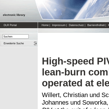
DLR Portal
Home
|
Impressum
|
Datenschutz
|
Barrierefreiheit
|
Erweiterte Suche
High-speed PIV 
lean-burn com
operated at el
Willert, Christian
und
Sc
Johannes
und
Soworka