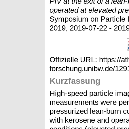
PIV at the exit of a le
operated at elevated pre
Symposium on Particle 
2019, 2019-07-22 - 201
Offizielle URL:
https://a
forschung.unibw.de/129
Kurzfassung
High-speed particle ima
measurements were perfo
pressurized lean-burn 
with kerosene and operat
conditions (elevated pr