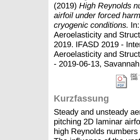
(2019)
High Reynolds nu
airfoil under forced harm
cryogenic conditions.
In:
Aeroelasticity and Stru
2019. IFASD 2019 - Inte
Aeroelasticity and Stru
- 2019-06-13, Savannah
PDF
-
1MB
Kurzfassung
Steady and unsteady aer
pitching 2D laminar airf
high Reynolds numbers u