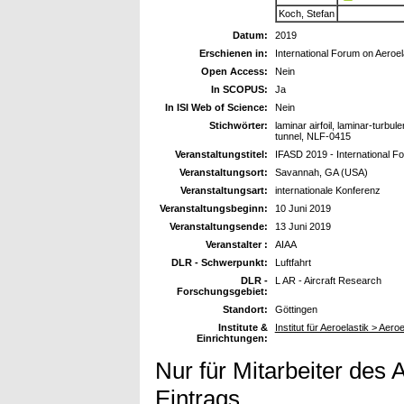
Koch, Stefan
Datum:
2019
Erschienen in:
International Forum on Aeroe
Open Access:
Nein
In SCOPUS:
Ja
In ISI Web of Science:
Nein
Stichwörter:
laminar airfoil, laminar-turbu
tunnel, NLF-0415
Veranstaltungstitel:
IFASD 2019 - International F
Veranstaltungsort:
Savannah, GA (USA)
Veranstaltungsart:
internationale Konferenz
Veranstaltungsbeginn:
10 Juni 2019
Veranstaltungsende:
13 Juni 2019
Veranstalter :
AIAA
DLR - Schwerpunkt:
Luftfahrt
DLR -
L AR - Aircraft Research
Forschungsgebiet:
Standort:
Göttingen
Institute &
Institut für Aeroelastik > Aer
Einrichtungen:
Nur für Mitarbeiter des 
Eintrags