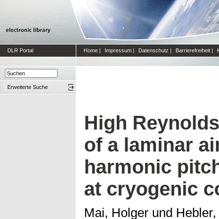
DLR Portal
Home
|
Impressum
|
Datenschutz
|
Barrierefreiheit
|
Erweiterte Suche
High Reynolds
of a laminar ai
harmonic pitch
at cryogenic c
Mai, Holger
und
Hebler,