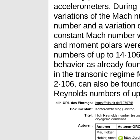
accelerometers. During 
variations of the Mach 
number and a variation 
constant Mach number we
and moment polars were
numbers of up to 14·106. 
behavior as already foun
in the transonic regime
2·106, can also be found 
Reynolds numbers of up 
elib-URL des Eintrags:
https://elib.dlr.de/127974/
Dokumentart:
Konferenzbeitrag (Vortrag)
Titel:
High Reynolds number testing o
cryogenic conditions
Autoren:
Autoren
Autoren-ORC
Mai, Holger
https://or
Hebler, Anne