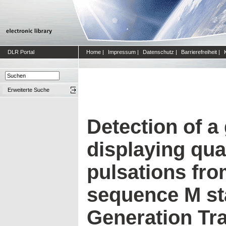
DLR Portal
Home
|
Impressum
|
Datenschutz
|
Barrierefreiheit
|
Erweiterte Suche
Detection of a 
displaying qua
pulsations fro
sequence M st
Generation Tr