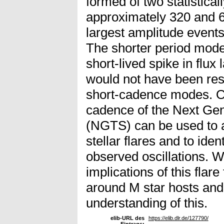
formed of two statisticall
approximately 320 and 66
largest amplitude events
The shorter period mode 
short-lived spike in flux
would not have been res
short-cadence modes. O
cadence of the Next Gen
(NGTS) can be used to a
stellar flares and to iden
observed oscillations. W
implications of this flare 
around M star hosts an
understanding of this.
elib-URL des
https://elib.dlr.de/127790/
Eintrags: