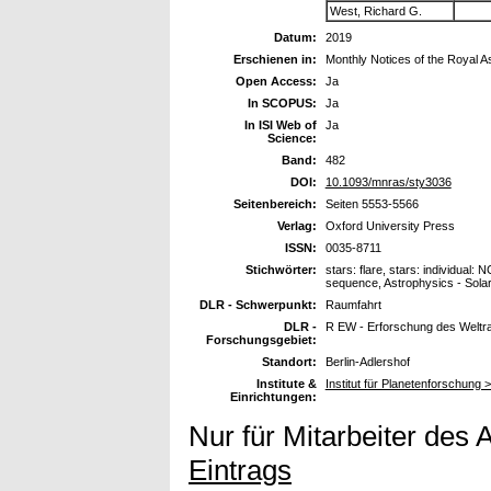
West, Richard G.
Datum:
2019
Erschienen in:
Monthly Notices of the Royal A
Open Access:
Ja
In SCOPUS:
Ja
In ISI Web of
Ja
Science:
Band:
482
DOI:
10.1093/mnras/sty3036
Seitenbereich:
Seiten 5553-5566
Verlag:
Oxford University Press
ISSN:
0035-8711
Stichwörter:
stars: flare, stars: individual
sequence, Astrophysics - Solar
DLR - Schwerpunkt:
Raumfahrt
DLR -
R EW - Erforschung des Welt
Forschungsgebiet:
Standort:
Berlin-Adlershof
Institute &
Institut für Planetenforschung
Einrichtungen:
Nur für Mitarbeiter des 
Eintrags