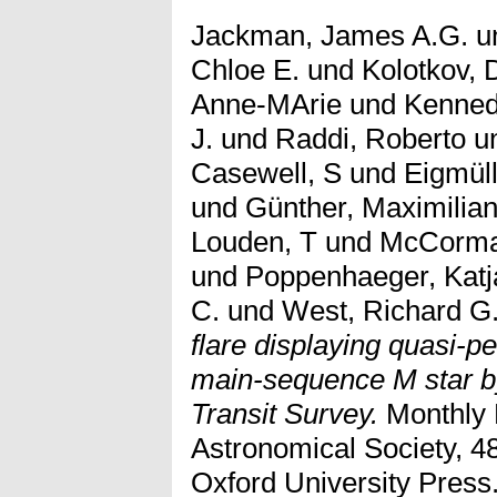
Jackman, James A.G.
u
Chloe E.
und
Kolotkov, D
Anne-MArie
und
Kenned
J.
und
Raddi, Roberto
u
Casewell, S
und
Eigmüll
und
Günther, Maximilian
Louden, T
und
McCorma
und
Poppenhaeger, Katj
C.
und
West, Richard G
flare displaying quasi-pe
main-sequence M star b
Transit Survey.
Monthly 
Astronomical Society, 4
Oxford University Press.