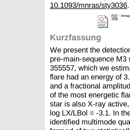
10.1093/mnras/sty3036
PDF
- Verlag
2MB
Kurzfassung
We present the detection
pre-main-sequence M3 
355557, which we estima
flare had an energy of 3
and a fractional amplitud
of the most energetic fl
star is also X-ray active
log LX/LBol = -3.1. In th
identified multimode qua