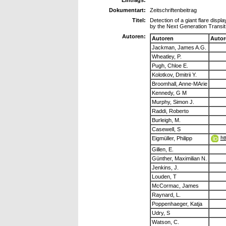
Dokumentart:
Zeitschriftenbeitrag
Titel:
Detection of a giant flare disp
by the Next Generation Transi
Autoren:
Autoren
Autor
Jackman, James A.G.
Wheatley, P.
Pugh, Chloe E.
Kolotkov, Dmitrii Y.
Broomhall, Anne-MArie
Kennedy, G M
Murphy, Simon J.
Raddi, Roberto
Burleigh, M.
Casewell, S
ht
Eigmüller, Philipp
Gillen, E.
Günther, Maximilian N.
Jenkins, J.
Louden, T
McCormac, James
Raynard, L.
Poppenhaeger, Katja
Udry, S
Watson, C.