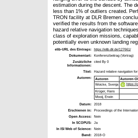
estimation during the descent. The d
less than 1% of outliers created. Per
TRON facility at DLR Bremen conclud
verified the results from the software
hazard relative navigation technique
class of exploration missions, capab
potentially even unknown landing reg
elib-URL des Eintrags:
https://elib.dlr.de/127661/
Dokumentart:
Konferenzbeitrag (Vortrag)
Zusätzliche
cited By 0
Informationen:
Titel:
Hazard relative navigation for
Autoren:
Autoren
Autoren-O
https:/
Woicke, Svenja
Krüger, Hans
Mooij, Erwin
Datum:
2018
Erschienen in:
Proceedings of the Internatio
Open Access:
Nein
In SCOPUS:
Ja
In ISI Web of Science:
Nein
Band:
2018-O