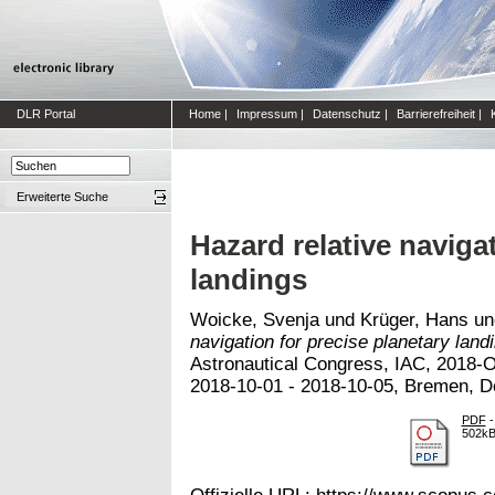
DLR Portal
Home
|
Impressum
|
Datenschutz
|
Barrierefreiheit
|
Erweiterte Suche
Hazard relative naviga
landings
Woicke, Svenja
und
Krüger, Hans
u
navigation for precise planetary land
Astronautical Congress, IAC, 2018-O.
2018-10-01 - 2018-10-05, Bremen, D
PDF
-
502k