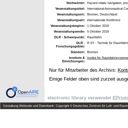
Stichwörter:
Hazard relativ navigation, pre
Veranstaltungstitel:
International Astronautical C
Veranstaltungsort:
Bremen, Deutschland
Veranstaltungsart:
internationale Konferenz
Veranstaltungsbeginn:
1 Oktober 2018
Veranstaltungsende:
5 Oktober 2018
DLR - Schwerpunkt:
Raumfahrt
DLR -
R SY - Technik für Raumfahr
Forschungsgebiet:
Standort:
Bremen
Institute &
Institut für Raumfahrtsyste
Einrichtungen:
Nur für Mitarbeiter des Archivs:
Kont
Einige Felder oben sind zurzeit ausg
electronic library verwendet
EPrint
Gestaltung Webseite und Datenbank: Copyright © Deutsches Zentrum für Luft- und Raumfa