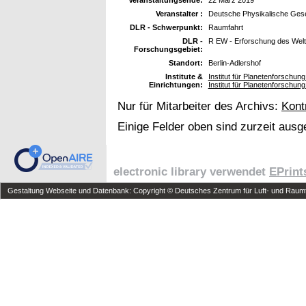
Veranstalter :
Deutsche Physikalische Gesel
DLR - Schwerpunkt:
Raumfahrt
DLR -
R EW - Erforschung des Wel
Forschungsgebiet:
Standort:
Berlin-Adlershof
Institute &
Institut für Planetenforschu
Einrichtungen:
Institut für Planetenforschun
Nur für Mitarbeiter des Archivs:
Kont
Einige Felder oben sind zurzeit ausg
electronic library verwendet
EPrint
Gestaltung Webseite und Datenbank: Copyright © Deutsches Zentrum für Luft- und Raumfa