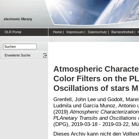
DLR Portal
Home
|
Impressum
|
Datenschutz
|
Barrierefreiheit
|
Erweiterte Suche
Atmospheric Characte
Color Filters on the P
Oscillations of stars M
Grenfell, John Lee
und
Godolt, Mare
Ludmila
und
Garcia Munoz, Antonio
(2019)
Atmospheric Characterization 
PLAnetary Transits and Oscillations 
(DPG), 2019-03-18 - 2019-03-22, M
Dieses Archiv kann nicht den Volltext