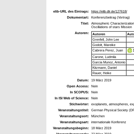
elib-URL des Eintrags:
https://elib.dlr.de/127618/
Dokumentart:
Konferenzbeitrag (Vortrag)
Titel:
Atmospheric Characterization
Oscillations of stars Mission
Autoren:
Autoren
Aut
Grenfell, John Lee
Godolt, Mareike
Cabrera Perez, Juan
Carone, Ludmila
Garcia Munoz, Antonio
Kitzmann, Daniel
Rauer, Heike
Datum:
19 März 2019
Open Access:
Nein
In SCOPUS:
Nein
In ISI Web of Science:
Nein
Stichwörter:
exoplanets, atmospheres, ex
Veranstaltungstitel:
German Physical Society (D
Veranstaltungsort:
München
Veranstaltungsart:
internationale Konferenz
Veranstaltungsbeginn:
18 März 2019
Veranstaltungsende:
22 März 2019