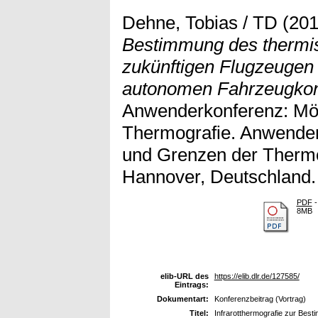
Dehne, Tobias / TD
(20
Bestimmung des thermis
zukünftigen Flugzeugen
autonomen Fahrzeugkon
Anwenderkonferenz: Mög
Thermografie. Anwender
und Grenzen der Thermo
Hannover, Deutschland.
PDF
-
8MB
elib-URL des
https://elib.dlr.de/127585/
Eintrags:
Dokumentart:
Konferenzbeitrag (Vortrag)
Titel:
Infrarotthermografie zur Bes