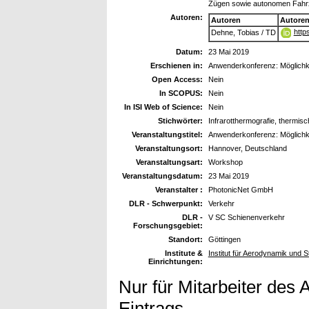
Zügen sowie autonomen Fah
Autoren:
Autoren
Autore
http
Dehne, Tobias / TD
Datum:
23 Mai 2019
Erschienen in:
Anwenderkonferenz: Möglichk
Open Access:
Nein
In SCOPUS:
Nein
In ISI Web of Science:
Nein
Stichwörter:
Infrarotthermografie, thermisc
Veranstaltungstitel:
Anwenderkonferenz: Möglichk
Veranstaltungsort:
Hannover, Deutschland
Veranstaltungsart:
Workshop
Veranstaltungsdatum:
23 Mai 2019
Veranstalter :
PhotonicNet GmbH
DLR - Schwerpunkt:
Verkehr
DLR -
V SC Schienenverkehr
Forschungsgebiet:
Standort:
Göttingen
Institute &
Institut für Aerodynamik un
Einrichtungen:
Nur für Mitarbeiter des 
Eintrags