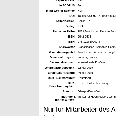
Open Access:
Nein
In SCOPUS:
Ja
In ISI Web of Science:
Nein
DOI:
10.1109/JURSE.2019.880896
Seitenbereich:
Seiten 1-4
Verlag:
IEEE
Name der Reihe:
2019 Joint Urban Remote Sen
ISSN:
2642-9535
ISBN:
978-172810009-8
Stichwörter:
Classification, Semantic Segm
Veranstaltungstitel:
Joint Urban Remote Sensing 
Veranstaltungsort:
Vannes, France
Veranstaltungsart:
internationale Konferenz
Veranstaltungsbeginn:
22 Mai 2019
Veranstaltungsende:
24 Mai 2019
DLR - Schwerpunkt:
Raumfahrt
DLR -
R EO - Erdbeobachtung
Forschungsgebiet:
Standort:
Oberpfaffenhofen
Institute &
Institut für Hochfrequenztec
Einrichtungen:
Nur für Mitarbeiter des 