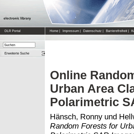
DLR Portal
Home
|
Impressum
|
Datenschutz
|
Barrierefreiheit
|
K
Erweiterte Suche
Online Random
Urban Area Cla
Polarimetric 
Hänsch, Ronny
und
Hell
Random Forests for Urba