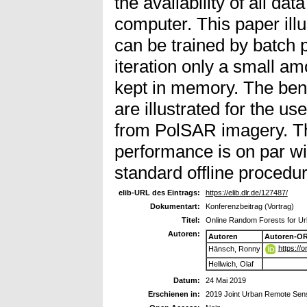
the availability of all da
computer. This paper il
can be trained by batch p
iteration only a small a
kept in memory. The bene
are illustrated for the u
from PolSAR imagery. Th
performance is on par wit
standard offline procedur
elib-URL des Eintrags:
https://elib.dlr.de/127487/
Dokumentart:
Konferenzbeitrag (Vortrag)
Titel:
Online Random Forests for Urb
Autoren:
Autoren
Autoren-OR
https://
Hänsch, Ronny
Hellwich, Olaf
Datum:
24 Mai 2019
Erschienen in:
2019 Joint Urban Remote Sen