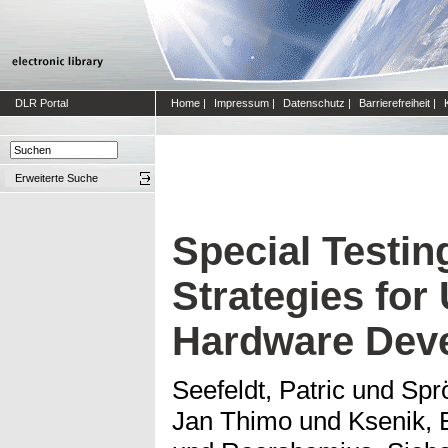
DLR Portal
Home
|
Impressum
|
Datenschutz
|
Barrierefreiheit
|
Erweiterte Suche
Special Testin
Strategies for
Hardware Dev
Seefeldt, Patric
und
Spr
Jan Thimo
und
Ksenik,