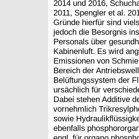
2014 und 2016, Schuchard
2011, Spengler et al. 20
Gründe hierfür sind viels
jedoch die Besorgnis in
Personals über gesundh
Kabinenluft. Es wird a
Emissionen von Schmier
Bereich der Antriebswel
Belüftungssystem der Fl
ursächlich für verschie
Dabei stehen Additive d
vornehmlich Trikresylph
sowie Hydraulikflüssigke
ebenfalls phosphororga
engl. für organo phosp