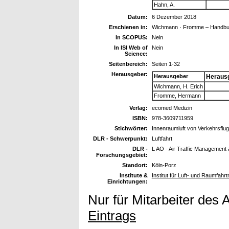
Hahn, A.
Datum:
6 Dezember 2018
Erschienen in:
Wichmann · Fromme – Handbuch
In SCOPUS:
Nein
In ISI Web of
Nein
Science:
Seitenbereich:
Seiten 1-32
Herausgeber:
Herausgeber
Heraus
Wichmann, H. Erich
Fromme, Hermann
Verlag:
ecomed Medizin
ISBN:
978-3609711959
Stichwörter:
Innenraumluft von Verkehrsflu
DLR - Schwerpunkt:
Luftfahrt
DLR -
L AO - Air Traffic Management
Forschungsgebiet:
Standort:
Köln-Porz
Institute &
Institut für Luft- und Raumfahrt
Einrichtungen:
Nur für Mitarbeiter des 
Eintrags