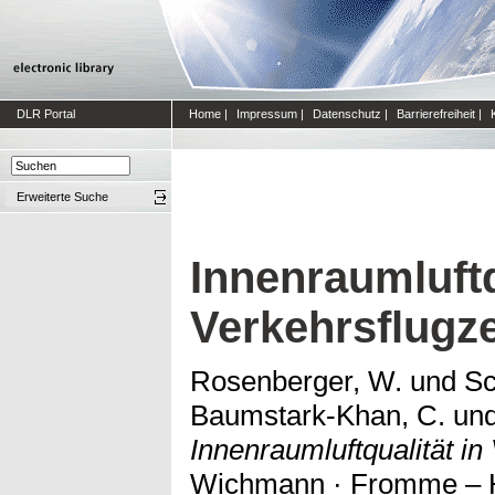
DLR Portal
Home
|
Impressum
|
Datenschutz
|
Barrierefreiheit
|
Erweiterte Suche
Innenraumluftq
Verkehrsflugz
Rosenberger, W.
und
Sc
Baumstark-Khan, C.
un
Innenraumluftqualität in
Wichmann · Fromme – 