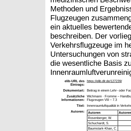
Methoden und Ergebnis
Flugzeugen zusammenge
ein aktuelles bewertend
beschreiben. Der vorlieg
Verkehrsflugzeuge im h
Untersuchungen von str
die wesentliche Basis z
Innenraumluftverunreini
elib-URL des
https://elib.dlr.de/127239/
Eintrags:
Dokumentart:
Beitrag in einem Lehr- oder F
Zusätzliche
Wichmann · Fromme – Handbuch 
Informationen:
Flugzeugen VIII – 7.3
Titel:
Innenraumluftqualität in Verke
Autoren:
Autoren
Autore
Rosenberger, W.
Schuchardt, S.
Baumstark-Khan, C.