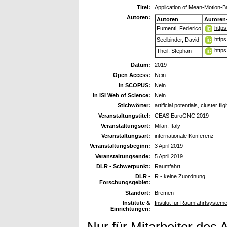
Titel:
Application of Mean-Motion-Bas
Autoren:
Autoren
Autoren
https
Fumenti, Federico
https
Seelbinder, David
https
Theil, Stephan
Datum:
2019
Open Access:
Nein
In SCOPUS:
Nein
In ISI Web of Science:
Nein
Stichwörter:
artificial potentials, cluster flig
Veranstaltungstitel:
CEAS EuroGNC 2019
Veranstaltungsort:
Milan, Italy
Veranstaltungsart:
internationale Konferenz
Veranstaltungsbeginn:
3 April 2019
Veranstaltungsende:
5 April 2019
DLR - Schwerpunkt:
Raumfahrt
DLR -
R - keine Zuordnung
Forschungsgebiet:
Standort:
Bremen
Institute &
Institut für Raumfahrtsyste
Einrichtungen: