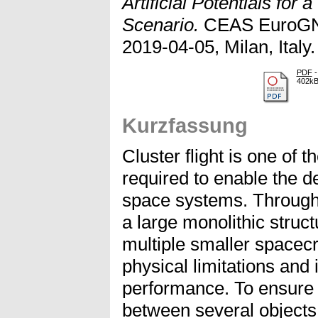
Artificial Potentials for 
Scenario.
CEAS EuroGNC
2019-04-05, Milan, Italy.
PDF
-
402k
Kurzfassung
Cluster flight is one of 
required to enable the d
space systems. Through t
a large monolithic struc
multiple smaller spacecr
physical limitations and
performance. To ensure 
between several objects t