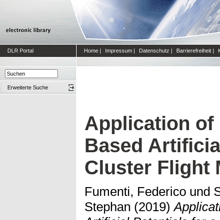
DLR Portal
Home
|
Impressum
|
Datenschutz
|
Barrierefreiheit
|
Erweiterte Suche
Application of
Based Artificia
Cluster Flight
Fumenti, Federico
und
S
Stephan
(2019)
Applica