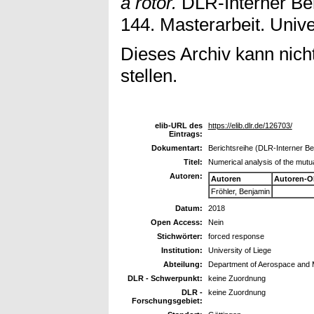
a rotor.
DLR-Interner Be
144. Masterarbeit. Unive
Dieses Archiv kann nicht
stellen.
elib-URL des
https://elib.dlr.de/126703/
Eintrags:
Dokumentart:
Berichtsreihe (DLR-Interner Ber
Titel:
Numerical analysis of the mutu
Autoren:
Autoren
Autoren-O
Fröhler, Benjamin
Datum:
2018
Open Access:
Nein
Stichwörter:
forced response
Institution:
University of Liege
Abteilung:
Department of Aerospace and 
DLR - Schwerpunkt:
keine Zuordnung
DLR -
keine Zuordnung
Forschungsgebiet: