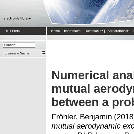
DLR Portal
Home
|
Impressum
|
Datenschutz
|
Barrierefreiheit
|
Erweiterte Suche
Numerical anal
mutual aerody
between a prob
Fröhler, Benjamin
(2018
mutual aerodynamic exc