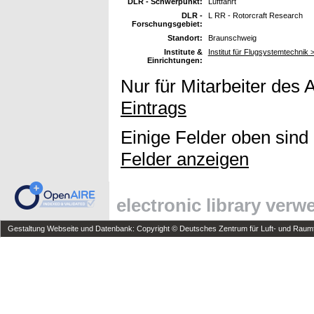
DLR - Schwerpunkt:
Luftfahrt
DLR -
L RR - Rotorcraft Research
Forschungsgebiet:
Standort:
Braunschweig
Institute &
Institut für Flugsystemtechnik
Einrichtungen:
Nur für Mitarbeiter des 
Eintrags
Einige Felder oben sind
Felder anzeigen
electronic library ver
Gestaltung Webseite und Datenbank: Copyright © Deutsches Zentrum für Luft- und Raumfa