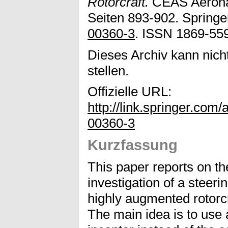
Rotorcraft.
CEAS Aeronaut
Seiten 893-902. Springer
00360-3
. ISSN 1869-55
Dieses Archiv kann nicht
stellen.
Offizielle URL:
http://link.springer.com
00360-3
Kurzfassung
This paper reports on t
investigation of a steeri
highly augmented rotorcra
The main idea is to use 