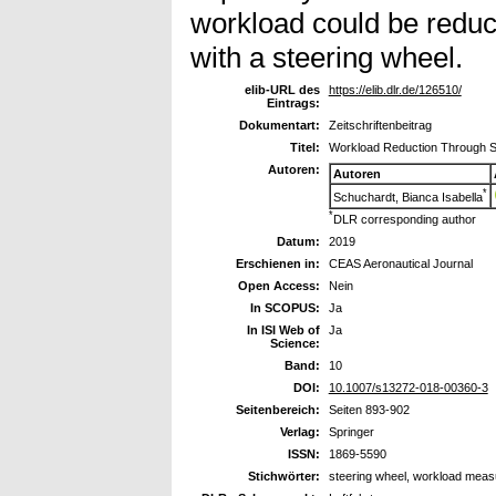
workload could be reduc
with a steering wheel.
elib-URL des
https://elib.dlr.de/126510/
Eintrags:
Dokumentart:
Zeitschriftenbeitrag
Titel:
Workload Reduction Through St
Autoren:
Autoren
*
Schuchardt, Bianca Isabella
*
DLR corresponding author
Datum:
2019
Erschienen in:
CEAS Aeronautical Journal
Open Access:
Nein
In SCOPUS:
Ja
In ISI Web of
Ja
Science:
Band:
10
DOI:
10.1007/s13272-018-00360-3
Seitenbereich:
Seiten 893-902
Verlag:
Springer
ISSN:
1869-5590
Stichwörter:
steering wheel, workload measu