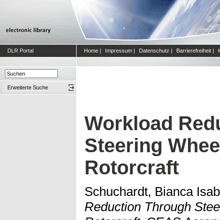
DLR Portal
Home
|
Impressum
|
Datenschutz
|
Barrierefreiheit
|
Erweiterte Suche
Workload Red
Steering Wheel
Rotorcraft
Schuchardt, Bianca Isab
Reduction Through Steer