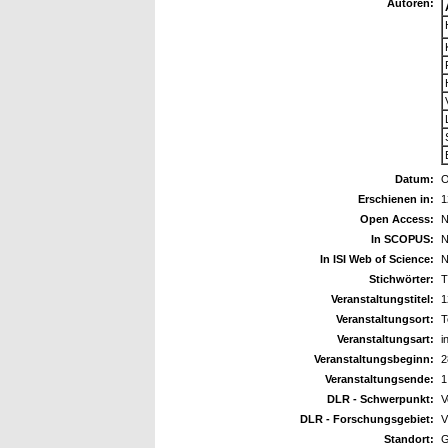
Autoren:
Datum:
O
Erschienen in:
1
Open Access:
N
In SCOPUS:
N
In ISI Web of Science:
N
Stichwörter:
T
Veranstaltungstitel:
1
Veranstaltungsort:
T
Veranstaltungsart:
i
Veranstaltungsbeginn:
2
Veranstaltungsende:
1
DLR - Schwerpunkt:
V
DLR - Forschungsgebiet:
V
Standort:
G