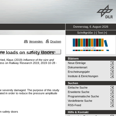
Donnerstag, 6. August 2026
Schriftgröße:
[-]
Text
[+]
Versenden
Drucken
ure loads on safety doors
Blättern
ried, Klaus
(2019)
Influence of the size and
ress on Railway Research 2019, 2019-10-28 -
Neue Einträge
Dokumentenart
Erscheinungsjahr
Institute & Einrichtungen
Suchen
Einfache Suche
 be severely damaged. The purpose of this study
Erweiterte Suche
cated in order to reduce the pressure amplitude
Programmatische Suche
Vordefinierte Suche
RSS-Feed
on safety doors
Hilfe & Kontakt