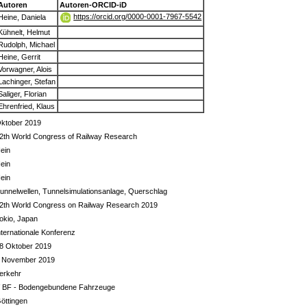
Autoren
Autoren-ORCID-iD
https://orcid.org/0000-0001-7967-5542
Heine, Daniela
Kühnelt, Helmut
Rudolph, Michael
Heine, Gerrit
Vorwagner, Alois
Lachinger, Stefan
Saliger, Florian
Ehrenfried, Klaus
ktober 2019
2th World Congress of Railway Research
ein
ein
ein
unnelwellen, Tunnelsimulationsanlage, Querschlag
2th World Congress on Railway Research 2019
okio, Japan
nternationale Konferenz
8 Oktober 2019
 November 2019
erkehr
 BF - Bodengebundene Fahrzeuge
öttingen