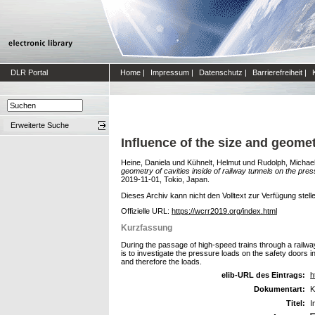
DLR Portal
Home
|
Impressum
|
Datenschutz
|
Barrierefreiheit
|
Erweiterte Suche
Influence of the size and geomet
Heine, Daniela
und
Kühnelt, Helmut
und
Rudolph, Michae
geometry of cavities inside of railway tunnels on the pre
2019-11-01, Tokio, Japan.
Dieses Archiv kann nicht den Volltext zur Verfügung stell
Offizielle URL:
https://wcrr2019.org/index.html
Kurzfassung
During the passage of high-speed trains through a railwa
is to investigate the pressure loads on the safety doors i
and therefore the loads.
elib-URL des Eintrags:
h
Dokumentart:
K
Titel:
I