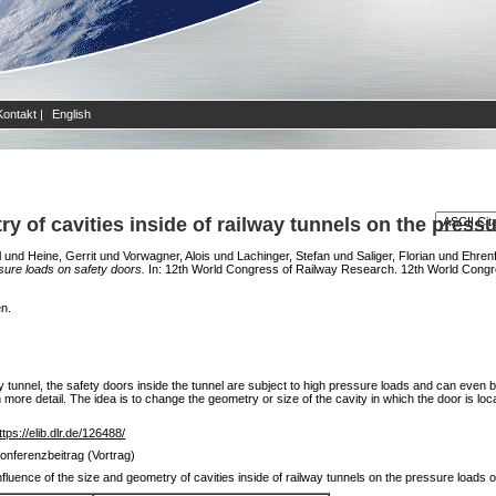
Kontakt
|
English
ry of cavities inside of railway tunnels on the press
l
und
Heine, Gerrit
und
Vorwagner, Alois
und
Lachinger, Stefan
und
Saliger, Florian
und
Ehrenf
ssure loads on safety doors.
In: 12th World Congress of Railway Research. 12th World Cong
en.
y tunnel, the safety doors inside the tunnel are subject to high pressure loads and can even
n more detail. The idea is to change the geometry or size of the cavity in which the door is lo
ttps://elib.dlr.de/126488/
onferenzbeitrag (Vortrag)
nfluence of the size and geometry of cavities inside of railway tunnels on the pressure loads 