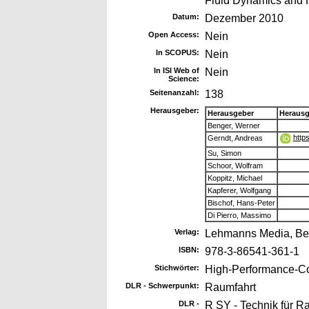
Fluid Dynamics and 
Datum:
Dezember 2010
Open Access:
Nein
In SCOPUS:
Nein
In ISI Web of
Nein
Science:
Seitenanzahl:
138
Herausgeber:
Herausgeber
Herausg
Benger, Werner
http
Gerndt, Andreas
Su, Simon
Schoor, Wolfram
Koppitz, Michael
Kapferer, Wolfgang
Bischof, Hans-Peter
Di Pierro, Massimo
Verlag:
Lehmanns Media, Ber
ISBN:
978-3-86541-361-1
Stichwörter:
High-Performance-Co
DLR - Schwerpunkt:
Raumfahrt
DLR -
R SY - Technik für 