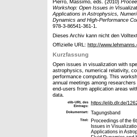
Pierro, Massimo
, eds. (2010)
Procee
Workshop: Open Issues in Visualizat
Applications in Astrophysics, Numeric
Dynamics and High-Performance Co
978-3-86541-361-1.
Dieses Archiv kann nicht den Volltext
Offizielle URL:
http://www.lehmanns
Kurzfassung
Open issues in visualization with spe
astrophysics, numerical relativity, c
performance computing. This workshop
annual meetings among researchers in 
end-users from application areas with
data.
elib-URL des
https://elib.dlr.de/126
Eintrags:
Dokumentart:
Tagungsband
Titel:
Proceedings of the 6
Issues in Visualizati
Applications in Astro