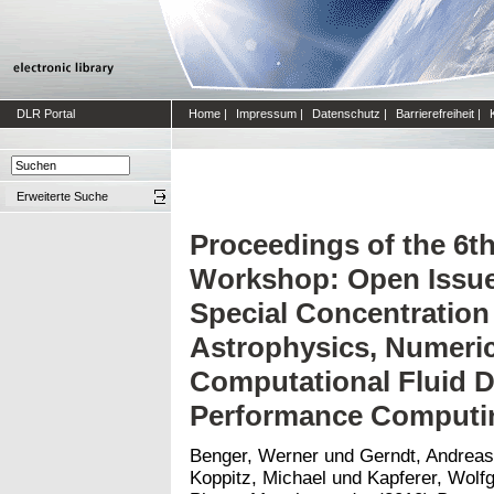
DLR Portal
Home
|
Impressum
|
Datenschutz
|
Barrierefreiheit
|
Erweiterte Suche
Proceedings of the 6t
Workshop: Open Issues
Special Concentration
Astrophysics, Numerica
Computational Fluid 
Performance Computi
Benger, Werner
und
Gerndt, Andreas
Koppitz, Michael
und
Kapferer, Wolf