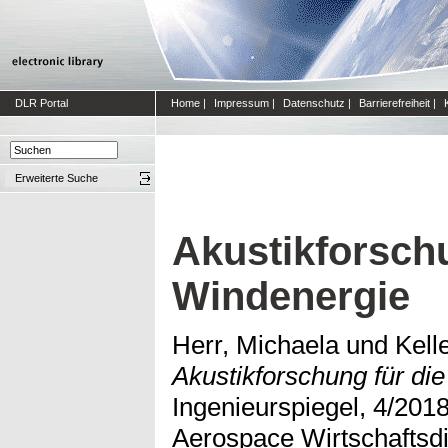
DLR Portal
Home
|
Impressum
|
Datenschutz
|
Barrierefreiheit
|
Erweiterte Suche
Akustikforschu
Windenergie
Herr, Michaela
und
Kell
Akustikforschung für di
Ingenieurspiegel, 4/2018
Aerospace Wirtschafts