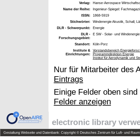
Verlag:
Hanse-Aerospace Wirtschafts
Name der Reihe:
Ingenieur-Spiegel: Fachmagazin
ISSN:
1868-5919
Stichwörter:
Windenergie Akustik, Schall, L
DLR - Schwerpunkt:
Energie
DLR -
E SW - Solar- und Windenergie
Forschungsgebiet:
Standort:
Köln-Porz
Institute &
Vorstandsbereich Energieforsc
Einrichtungen:
Programmdirektion Energie
Institut für Aerodynamik und S
Nur für Mitarbeiter des 
Eintrags
Einige Felder oben sind
Felder anzeigen
electronic library ver
Gestaltung Webseite und Datenbank: Copyright © Deutsches Zentrum für Luft- und Raumfa