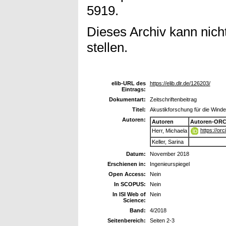
5919.
Dieses Archiv kann nicht
stellen.
elib-URL des
https://elib.dlr.de/126203/
Eintrags:
Dokumentart:
Zeitschriftenbeitrag
Titel:
Akustikforschung für die Winde
Autoren:
Autoren
Autoren-ORC
https://or
Herr, Michaela
Keller, Sarina
Datum:
November 2018
Erschienen in:
Ingenieurspiegel
Open Access:
Nein
In SCOPUS:
Nein
In ISI Web of
Nein
Science:
Band:
4/2018
Seitenbereich:
Seiten 2-3