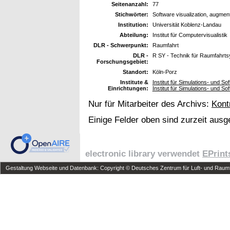
Seitenanzahl:
77
Stichwörter:
Software visualization, augment
Institution:
Universität Koblenz-Landau
Abteilung:
Institut für Computervisualistik
DLR - Schwerpunkt:
Raumfahrt
DLR -
R SY - Technik für Raumfahrt
Forschungsgebiet:
Standort:
Köln-Porz
Institute &
Institut für Simulations- und So
Einrichtungen:
Institut für Simulations- und 
Nur für Mitarbeiter des Archivs:
Kont
Einige Felder oben sind zurzeit ausg
electronic library verwendet
EPrint
Gestaltung Webseite und Datenbank: Copyright © Deutsches Zentrum für Luft- und Raumfa