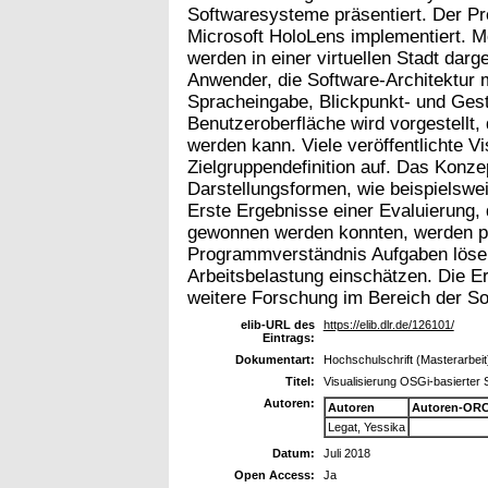
Softwaresysteme präsentiert. Der Pr
Microsoft HoloLens implementiert. 
werden in einer virtuellen Stadt darg
Anwender, die Software-Architektur mi
Spracheingabe, Blickpunkt- und Geste
Benutzeroberfläche wird vorgestellt, 
werden kann. Viele veröffentlichte V
Zielgruppendefinition auf. Das Konze
Darstellungsformen, wie beispielswe
Erste Ergebnisse einer Evaluierung, d
gewonnen werden konnten, werden pr
Programmverständnis Aufgaben lösen
Arbeitsbelastung einschätzen. Die Er
weitere Forschung im Bereich der So
elib-URL des
https://elib.dlr.de/126101/
Eintrags:
Dokumentart:
Hochschulschrift (Masterarbeit
Titel:
Visualisierung OSGi-basierter 
Autoren:
Autoren
Autoren-ORC
Legat, Yessika
Datum:
Juli 2018
Open Access:
Ja