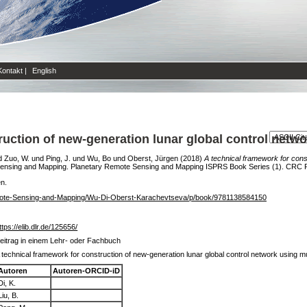
Kontakt
|
English
ruction of new-generation lunar global control netwo
d
Zuo, W.
und
Ping, J.
und
Wu, Bo
und
Oberst, Jürgen
(2018)
A technical framework for const
Sensing and Mapping. Planetary Remote Sensing and Mapping ISPRS Book Series (1). CRC 
en.
mote-Sensing-and-Mapping/Wu-Di-Oberst-Karachevtseva/p/book/9781138584150
ttps://elib.dlr.de/125656/
eitrag in einem Lehr- oder Fachbuch
 technical framework for construction of new-generation lunar global control network using mu
Autoren
Autoren-ORCID-iD
Di, K.
Liu, B.