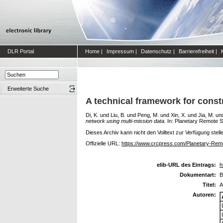
DLR Portal
Home
|
Impressum
|
Datenschutz
|
Barrierefreiheit
|
Erweiterte Suche
A technical framework for const
Di, K.
und
Liu, B.
und
Peng, M.
und
Xin, X.
und
Jia, M.
un
network using multi-mission data.
In: Planetary Remote 
Dieses Archiv kann nicht den Volltext zur Verfügung stell
Offizielle URL:
https://www.crcpress.com/Planetary-Re
elib-URL des Eintrags:
h
Dokumentart:
B
Titel:
A
Autoren: