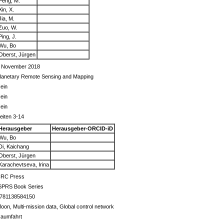
Peng, M.
Xin, X.
Jia, M.
Zuo, W.
Ping, J.
Wu, Bo
Oberst, Jürgen
 November 2018
lanetary Remote Sensing and Mapping
ein
ein
ein
eiten 3-14
Herausgeber
Herausgeber-ORCID-iD
Wu, Bo
Di, Kaichang
Oberst, Jürgen
Karachevtseva, Irina
RC Press
SPRS Book Series
781138584150
oon, Multi-mission data, Global control network
aumfahrt