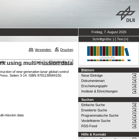
Freitag, 7. August 2026
Schriftgröße:
[-]
Text
[+]
Versenden
Drucken
rk using multi-mission data
Blättern
ruction of new-generation lunar global control
Press. Seiten 3-14. ISBN 9781138584150.
Neue Einträge
Dokumentenart
Erscheinungsjahr
Institute & Einrichtungen
Suchen
Einfache Suche
Erweiterte Suche
lti-mission data
Programmatische Suche
Vordefinierte Suche
RSS-Feed
Hilfe & Kontakt