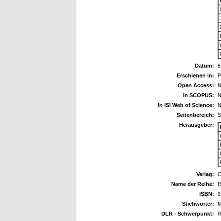
Datum:
6
Erschienen in:
P
Open Access:
N
In SCOPUS:
N
In ISI Web of Science:
N
Seitenbereich:
S
Herausgeber:
Verlag:
C
Name der Reihe:
I
ISBN:
9
Stichwörter:
M
DLR - Schwerpunkt:
R