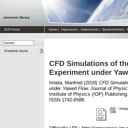
DLR Portal
Home
|
Impressum
|
Datenschutz
|
Barrierefreiheit
|
Erweiterte Suche
CFD Simulations of t
Experiment under Yaw
Imiela, Manfred
(2018)
CFD Simulati
under Yawed Flow.
Journal of Physic
Institute of Physics (IOP) Publishing
ISSN 1742-6588.
PDF
- Verlag
1MB