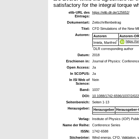
satisfactory for the integral torque 
elib-URL des
https://elib.dlr.de/125652/
Eintrags:
Dokumentart:
Zeitschriftenbeitrag
Titel:
CFD Simulations of the New M
Autoren:
Autoren
Autoren-OR
https://
*
Imiela, Manfred
*
DLR corresponding author
Datum:
2018
Erschienen in:
Journal of Physics: Conferenc
Open Access:
Ja
In SCOPUS:
Ja
In ISI Web of
Nein
Science:
Band:
1037
DOI:
10.1088/1742-6596/1037/2/02
Seitenbereich:
Seiten 1-13
Herausgeber:
Herausgeber
Herausgeber-
Verlag:
Institute of Physics (IOP) Publi
Name der Reihe:
Conference Series
ISSN:
1742-6588
Stichwörter:
Wind energy, CFD, Validation, 