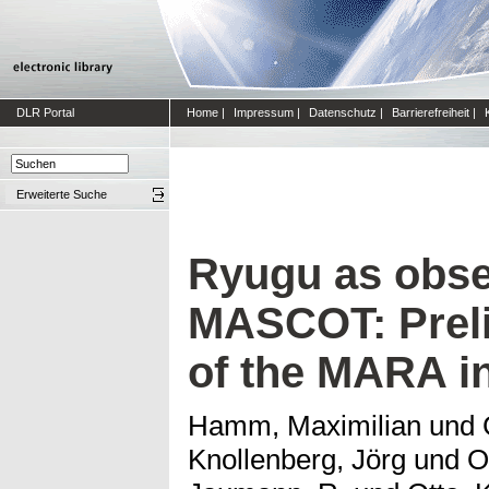
DLR Portal
Home
|
Impressum
|
Datenschutz
|
Barrierefreiheit
|
Erweiterte Suche
Ryugu as obse
MASCOT: Preli
of the MARA i
Hamm, Maximilian
und
Knollenberg, Jörg
und
O