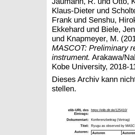
Jaumann, R.
und
Otto, 
Klaus-Dieter
und
Scholt
Frank
und
Senshu, Hiro
Ekkehard
und
Biele, Je
und
Knapmeyer, M.
(20
MASCOT: Preliminary re
instrument.
Arakawa/Nak
Kobe University, 2018-1
Dieses Archiv kann nicht
stellen.
elib-URL des
https://elib.dlr.de/125410/
Eintrags:
Dokumentart:
Konferenzbeitrag (Vortrag)
Titel:
Ryugu as observed by MASCOT
Autoren:
Autoren
Autore