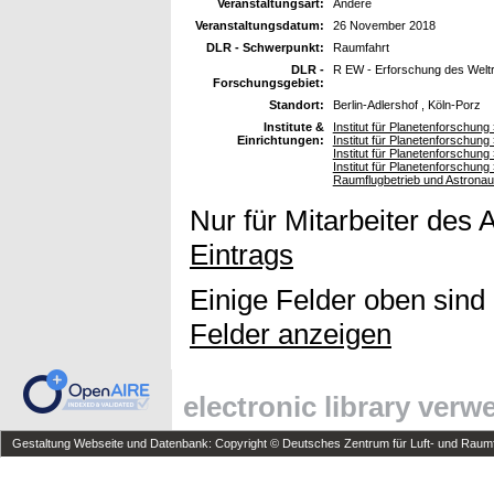
Veranstaltungsart:
Andere
Veranstaltungsdatum:
26 November 2018
DLR - Schwerpunkt:
Raumfahrt
DLR -
R EW - Erforschung des Wel
Forschungsgebiet:
Standort:
Berlin-Adlershof , Köln-Porz
Institute &
Institut für Planetenforschung
Einrichtungen:
Institut für Planetenforschun
Institut für Planetenforschung
Institut für Planetenforschun
Raumflugbetrieb und Astronau
Nur für Mitarbeiter des 
Eintrags
Einige Felder oben sind
Felder anzeigen
electronic library ver
Gestaltung Webseite und Datenbank: Copyright © Deutsches Zentrum für Luft- und Raumfa