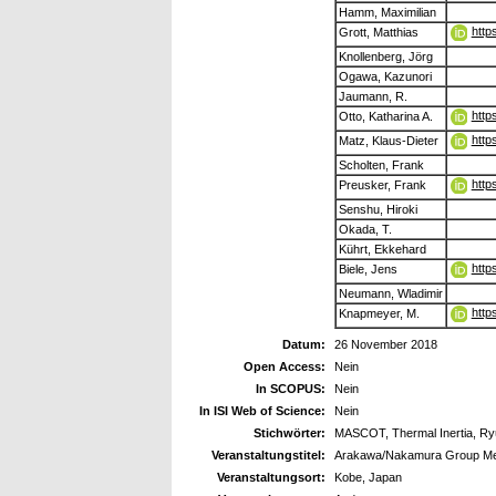
Hamm, Maximilian
http
Grott, Matthias
Knollenberg, Jörg
Ogawa, Kazunori
Jaumann, R.
http
Otto, Katharina A.
http
Matz, Klaus-Dieter
Scholten, Frank
http
Preusker, Frank
Senshu, Hiroki
Okada, T.
Kührt, Ekkehard
http
Biele, Jens
Neumann, Wladimir
http
Knapmeyer, M.
Datum:
26 November 2018
Open Access:
Nein
In SCOPUS:
Nein
In ISI Web of Science:
Nein
Stichwörter:
MASCOT, Thermal Inertia, R
Veranstaltungstitel:
Arakawa/Nakamura Group Meet
Veranstaltungsort:
Kobe, Japan