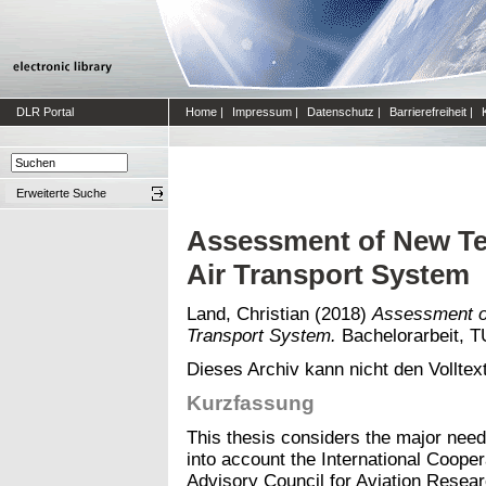
DLR Portal
Home
|
Impressum
|
Datenschutz
|
Barrierefreiheit
|
Erweiterte Suche
Assessment of New Tec
Air Transport System
Land, Christian
(2018)
Assessment of
Transport System.
Bachelorarbeit, 
Dieses Archiv kann nicht den Volltext
Kurzfassung
This thesis considers the major need
into account the International Cooper
Advisory Council for Aviation Researc