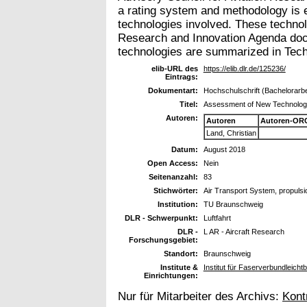
a rating system and methodology is 
technologies involved. These technolo
Research and Innovation Agenda docum
technologies are summarized in Techn
elib-URL des
https://elib.dlr.de/125236/
Eintrags:
Dokumentart:
Hochschulschrift (Bachelorarbe
Titel:
Assessment of New Technologie
Autoren:
Autoren
Autoren-ORC
Land, Christian
Datum:
August 2018
Open Access:
Nein
Seitenanzahl:
83
Stichwörter:
Air Transport System, propulsi
Institution:
TU Braunschweig
DLR - Schwerpunkt:
Luftfahrt
DLR -
L AR - Aircraft Research
Forschungsgebiet:
Standort:
Braunschweig
Institute &
Institut für Faserverbundleich
Einrichtungen:
Nur für Mitarbeiter des Archivs:
Kont