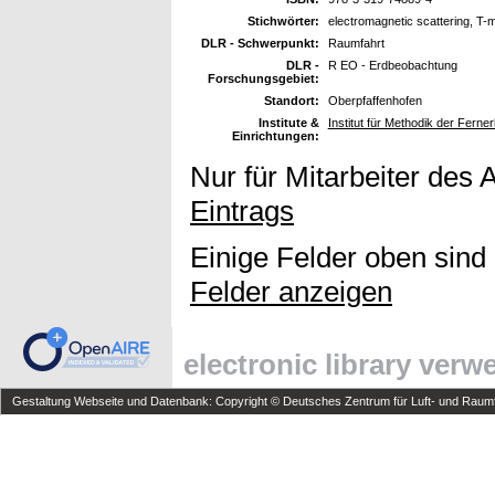
Stichwörter:
electromagnetic scattering, T-
DLR - Schwerpunkt:
Raumfahrt
DLR -
R EO - Erdbeobachtung
Forschungsgebiet:
Standort:
Oberpfaffenhofen
Institute &
Institut für Methodik der Fer
Einrichtungen:
Nur für Mitarbeiter des 
Eintrags
Einige Felder oben sind
Felder anzeigen
electronic library ver
Gestaltung Webseite und Datenbank: Copyright © Deutsches Zentrum für Luft- und Raumfa