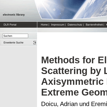
DLR Portal
Home
|
Impressum
|
Datenschutz
|
Barrierefreiheit
|
Erweiterte Suche
Methods for E
Scattering by 
Axisymmetric P
Extreme Geom
Doicu, Adrian
und
Eremi