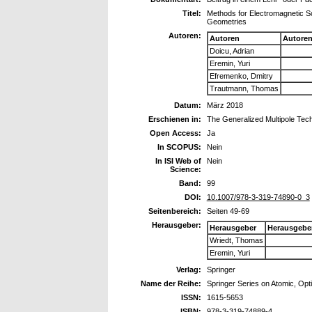
Titel:
Methods for Electromagnetic Sc
Geometries
Autoren:
Autoren
Autore
Doicu, Adrian
Eremin, Yuri
Efremenko, Dmitry
Trautmann, Thomas
Datum:
März 2018
Erschienen in:
The Generalized Multipole Techn
Open Access:
Ja
In SCOPUS:
Nein
In ISI Web of
Nein
Science:
Band:
99
DOI:
10.1007/978-3-319-74890-0_3
Seitenbereich:
Seiten 49-69
Herausgeber:
Herausgeber
Herausgebe
Wriedt, Thomas
Eremin, Yuri
Verlag:
Springer
Name der Reihe:
Springer Series on Atomic, Opt
ISSN:
1615-5653
ISBN:
978-3-319-74889-4