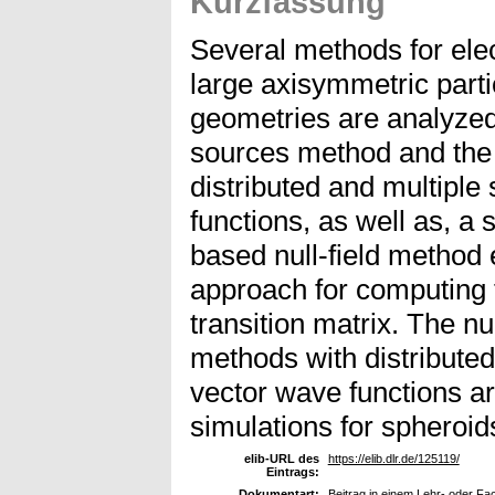
Kurzfassung
Several methods for ele
large axisymmetric part
geometries are analyzed
sources method and the 
distributed and multiple
functions, as well as, a 
based null-field method 
approach for computing 
transition matrix. The n
methods with distributed
vector wave functions ar
simulations for spheroid
elib-URL des
https://elib.dlr.de/125119/
Eintrags:
Dokumentart:
Beitrag in einem Lehr- oder F