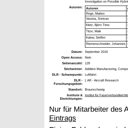
Investigation on Possible Hybri
Autoren:
Autoren
Rege, Matteo
Vasista, Srinivas
Kletz, Björn Timo
Titze, Maik
Kalow, Steffen
Riemenschneider, Johannes
Datum:
September 2018
Open Access:
Nein
Seitenanzahl:
128
Stichwörter:
Additive Manufacturing, Compo
DLR - Schwerpunkt:
Luftfahrt
DLR -
L AR - Aircraft Research
Forschungsgebiet:
Standort:
Braunschweig
Institute &
Institut für Faserverbundleicht
Einrichtungen:
Nur für Mitarbeiter des 
Eintrags