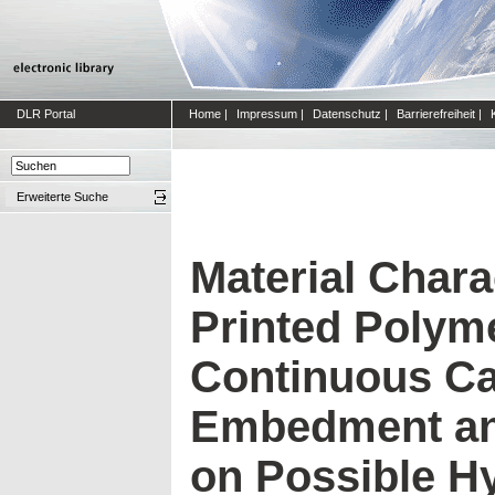
DLR Portal
Home
|
Impressum
|
Datenschutz
|
Barrierefreiheit
|
Erweiterte Suche
Material Chara
Printed Polym
Continuous Ca
Embedment and
on Possible Hy