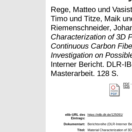
Rege, Matteo
und
Vasist
Timo
und
Titze, Maik
un
Riemenschneider, Joha
Characterization of 3D 
Continuous Carbon Fib
Investigation on Possibl
Interner Bericht. DLR-
Masterarbeit. 128 S.
PDF
-
5MB
elib-URL des
https://elib.dlr.de/125091/
Eintrags:
Dokumentart:
Berichtsreihe (DLR-Interner Ber
Titel:
Material Characterization of 