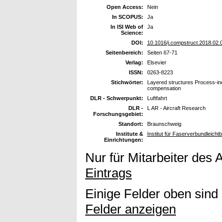
Open Access:
Nein
In SCOPUS:
Ja
In ISI Web of
Ja
Science:
DOI:
10.1016/j.compstruct.2018.02.
Seitenbereich:
Seiten 67-71
Verlag:
Elsevier
ISSN:
0263-8223
Stichwörter:
Layered structures Process-ind
compensation
DLR - Schwerpunkt:
Luftfahrt
DLR -
L AR - Aircraft Research
Forschungsgebiet:
Standort:
Braunschweig
Institute &
Institut für Faserverbundleicht
Einrichtungen:
Nur für Mitarbeiter des 
Eintrags
Einige Felder oben sind
Felder anzeigen