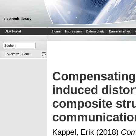
DLR Portal
Home
|
Impressum
|
Datenschutz
|
Barrierefreiheit
|
Erweiterte Suche
Compensating
induced distor
composite stru
communicatio
Kappel, Erik
(2018)
Com