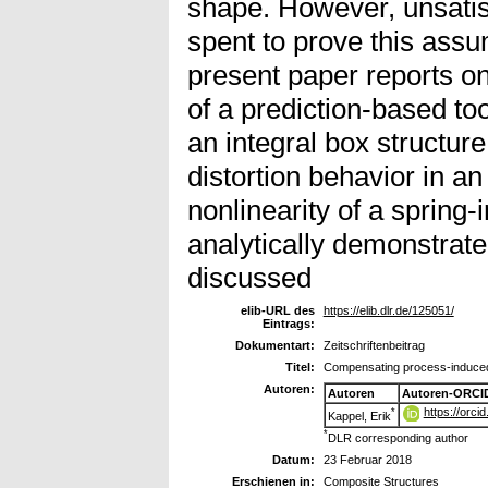
shape. However, unsatisfa
spent to prove this assu
present paper reports on
of a prediction-based to
an integral box structu
distortion behavior in an
nonlinearity of a spring
analytically demonstrate
discussed
elib-URL des
https://elib.dlr.de/125051/
Eintrags:
Dokumentart:
Zeitschriftenbeitrag
Titel:
Compensating process-induced 
Autoren:
Autoren
Autoren-ORCI
https://orc
*
Kappel, Erik
*
DLR corresponding author
Datum:
23 Februar 2018
Erschienen in:
Composite Structures