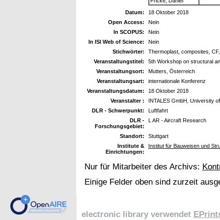
Fricke, Daniel
Datum:
18 Oktober 2018
Open Access:
Nein
In SCOPUS:
Nein
In ISI Web of Science:
Nein
Stichwörter:
Thermoplast, composites, CF, 
Veranstaltungstitel:
5th Workshop on structural ana
Veranstaltungsort:
Mutters, Österreich
Veranstaltungsart:
internationale Konferenz
Veranstaltungsdatum:
18 Oktober 2018
Veranstalter :
INTALES GmbH, University of
DLR - Schwerpunkt:
Luftfahrt
DLR -
L AR - Aircraft Research
Forschungsgebiet:
Standort:
Stuttgart
Institute &
Institut für Bauweisen und Str
Einrichtungen:
Nur für Mitarbeiter des Archivs:
Kont
Einige Felder oben sind zurzeit ausg
electronic library verwendet
EPrint