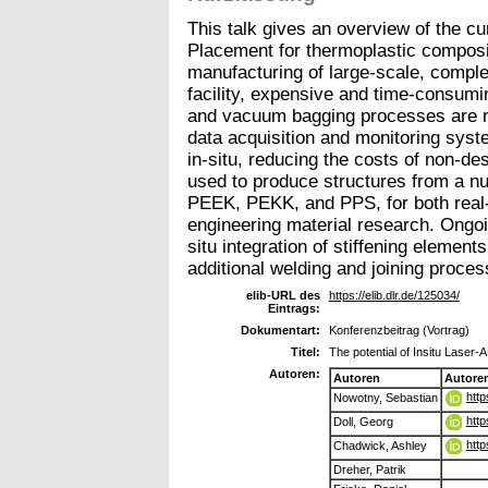
This talk gives an overview of the cu
Placement for thermoplastic composi
manufacturing of large-scale, comple
facility, expensive and time-consum
and vacuum bagging processes are n
data acquisition and monitoring sys
in-situ, reducing the costs of non-des
used to produce structures from a nu
PEEK, PEKK, and PPS, for both real-
engineering material research. Ongoing
situ integration of stiffening element
additional welding and joining proces
elib-URL des
https://elib.dlr.de/125034/
Eintrags:
Dokumentart:
Konferenzbeitrag (Vortrag)
Titel:
The potential of Insitu Laser
Autoren:
Autoren
Autore
htt
Nowotny, Sebastian
http
Doll, Georg
http
Chadwick, Ashley
Dreher, Patrik