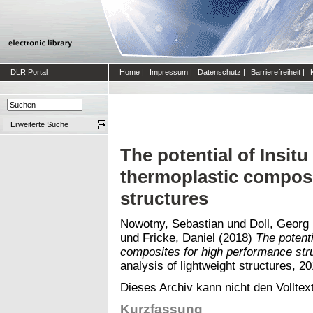
DLR Portal
Home
|
Impressum
|
Datenschutz
|
Barrierefreiheit
|
Erweiterte Suche
The potential of Insit
thermoplastic composi
structures
Nowotny, Sebastian
und
Doll, Georg
und
Fricke, Daniel
(2018)
The potenti
composites for high performance str
analysis of lightweight structures, 2
Dieses Archiv kann nicht den Volltext
Kurzfassung