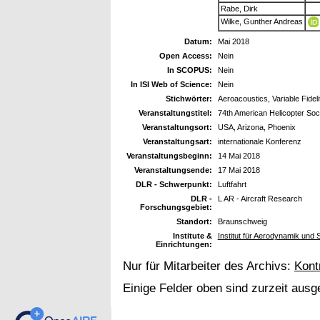
Rabe, Dirk
Wilke, Gunther Andreas
Datum:
Mai 2018
Open Access:
Nein
In SCOPUS:
Nein
In ISI Web of Science:
Nein
Stichwörter:
Aeroacoustics, Variable Fide
Veranstaltungstitel:
74th American Helicopter Soc
Veranstaltungsort:
USA, Arizona, Phoenix
Veranstaltungsart:
internationale Konferenz
Veranstaltungsbeginn:
14 Mai 2018
Veranstaltungsende:
17 Mai 2018
DLR - Schwerpunkt:
Luftfahrt
DLR -
L AR - Aircraft Research
Forschungsgebiet:
Standort:
Braunschweig
Institute &
Institut für Aerodynamik und
Einrichtungen:
Nur für Mitarbeiter des Archivs:
Kont
Einige Felder oben sind zurzeit ausg