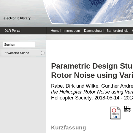
DLR Portal
Home
|
Impressum
|
Datenschutz
|
Barrierefreiheit
|
Erweiterte Suche
Parametric Design Stud
Rotor Noise using Var
Rabe, Dirk
und
Wilke, Gunther Andr
the Helicopter Rotor Noise using Var
Helicopter Society, 2018-05-14 - 20
PDF
-
8MB
Kurzfassung