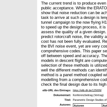
The current trend is to produce even 
public acceptance. While the ERATO 
show that noise reduction can be ach
task to arrive at such a design is le
tunnel campaign to the now flying H16
to speed up the design process, it i
assess the quality of a given design.
predict rotorcraft noise, the validity
cost has not been fully evaluated. R
the BVI noise event, yet are very cos
comprehensive codes. This paper seek
off between speed and accuracy. There
models in descent flight are computed
selection of these methods is utilize
well the different methods can identi
method is a panel method coupled wit
modelling from a comprehensive cod
check the final design due to its hig
elib-URL des Eintrags:
https://elib.dlr.de/125009/
Dokumentart:
Konferenzbeitrag (Vortrag)
Titel:
Parametric Design Studies of 
Autoren:
Autoren
Au