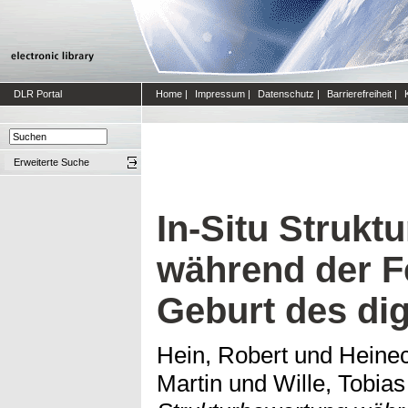
DLR Portal
Home
|
Impressum
|
Datenschutz
|
Barrierefreiheit
|
Erweiterte Suche
In-Situ Strukt
während der F
Geburt des dig
Hein, Robert
und
Heinec
Martin
und
Wille, Tobias