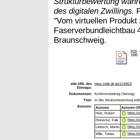
Strukturbewertung währ
des digitalen Zwillings.
F
"Vom virtuellen Produkt 
Faserverbundleichtbau 4
Braunschweig.
PDF
-
1MB
elib-URL des
https://elib.dlr.de/124963/
Eintrags:
Dokumentart:
Konferenzbeitrag (Vortrag)
Titel:
In-Situ Strukturbewertung währ
Autoren:
Autoren
Autoren-O
https:/
Hein, Robert
https:/
Heinecke, Falk
https://
Liebisch, Martin
https:/
Wille, Tobias