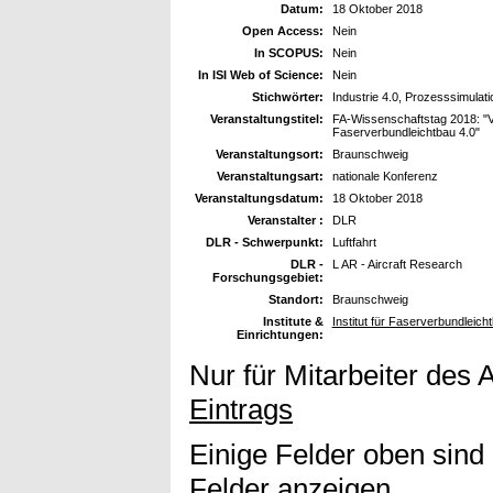
Datum:
18 Oktober 2018
Open Access:
Nein
In SCOPUS:
Nein
In ISI Web of Science:
Nein
Stichwörter:
Industrie 4.0, Prozesssimulati
Veranstaltungstitel:
FA-Wissenschaftstag 2018: "Vom
Faserverbundleichtbau 4.0"
Veranstaltungsort:
Braunschweig
Veranstaltungsart:
nationale Konferenz
Veranstaltungsdatum:
18 Oktober 2018
Veranstalter :
DLR
DLR - Schwerpunkt:
Luftfahrt
DLR -
L AR - Aircraft Research
Forschungsgebiet:
Standort:
Braunschweig
Institute &
Institut für Faserverbundleic
Einrichtungen:
Nur für Mitarbeiter des 
Eintrags
Einige Felder oben sind
Felder anzeigen