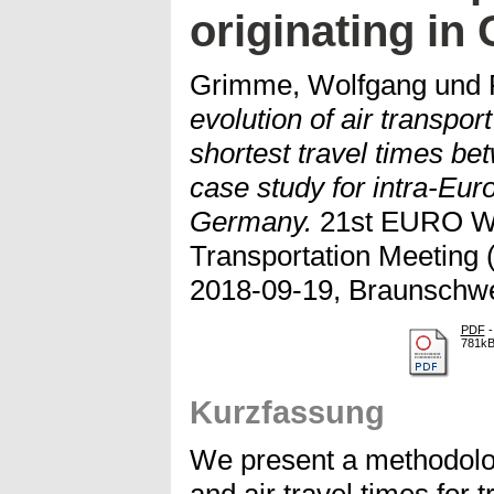
originating i
Grimme, Wolfgang
und
evolution of air transpo
shortest travel times b
case study for intra-Euro
Germany.
21st EURO Wo
Transportation Meeting
2018-09-19, Braunschwe
PDF
-
781k
Kurzfassung
We present a methodolog