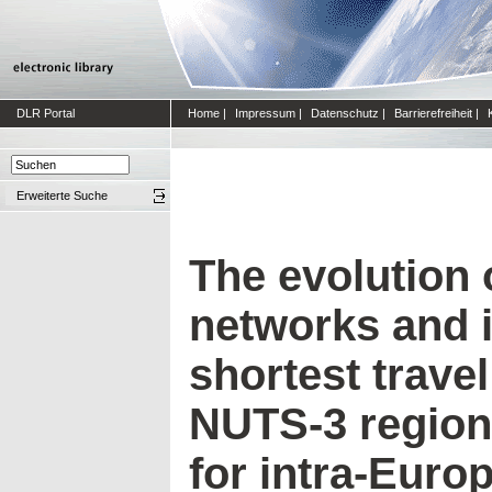
DLR Portal
Home
|
Impressum
|
Datenschutz
|
Barrierefreiheit
|
Erweiterte Suche
The evolution o
networks and 
shortest trave
NUTS-3 regions
for intra-Euro