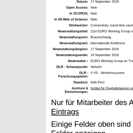
Datum:
17 September 2018
Open Access:
Nein
In SCOPUS:
Nein
In ISI Web of Science:
Nein
Stichwörter:
Connectivity; travel time savin
Veranstaltungstitel:
21st EURO Working Group on
Veranstaltungsort:
Braunschweig
Veranstaltungsart:
internationale Konferenz
Veranstaltungsbeginn:
17 September 2018
Veranstaltungsende:
19 September 2018
Veranstalter :
EURO Working Group on Tran
DLR - Schwerpunkt:
Verkehr
DLR -
V VS - Verkehrssystem
Forschungsgebiet:
Standort:
Köln-Porz
Institute &
Institut für Flughafenwesen 
Einrichtungen:
Nur für Mitarbeiter des 
Eintrags
Einige Felder oben sind