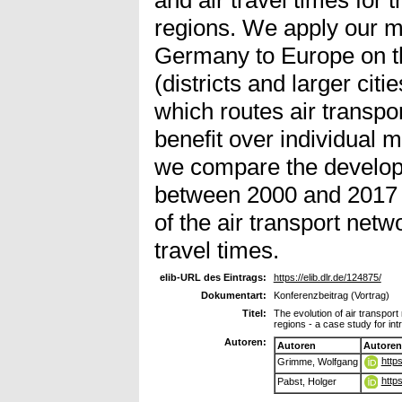
and air travel times for
regions. We apply our mo
Germany to Europe on t
(districts and larger citi
which routes air transpor
benefit over individual m
we compare the developm
between 2000 and 2017 
of the air transport netw
travel times.
elib-URL des Eintrags:
https://elib.dlr.de/124875/
Dokumentart:
Konferenzbeitrag (Vortrag)
Titel:
The evolution of air transpo
regions - a case study for in
Autoren:
Autoren
Autoren
http
Grimme, Wolfgang
http
Pabst, Holger