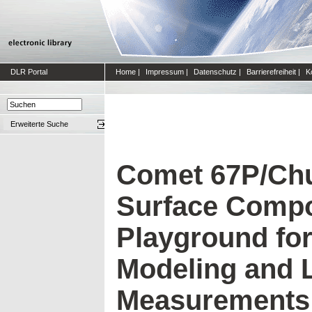
DLR Portal
Home
|
Impressum
|
Datenschutz
|
Barrierefreiheit
|
K
Erweiterte Suche
Comet 67P/Ch
Surface Compo
Playground for
Modeling and 
Measurements: 