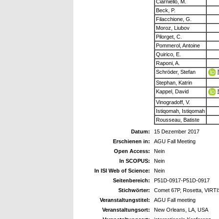
Ciarniello, M.
Beck, P.
Filacchione, G.
Moroz, Liubov
Pilorget, C.
Pommerol, Antoine
Quirico, E.
Raponi, A.
Schröder, Stefan
Stephan, Katrin
Kappel, David
Vinogradoff, V.
Istiqomah, Istiqomah
Rousseau, Batiste
Datum:
15 Dezember 2017
Erschienen in:
AGU Fall Meeting
Open Access:
Nein
In SCOPUS:
Nein
In ISI Web of Science:
Nein
Seitenbereich:
P51D-0917-P51D-0917
Stichwörter:
Comet 67P, Rosetta, VIRTIS
Veranstaltungstitel:
AGU Fall meeting
Veranstaltungsort:
New Orleans, LA, USA