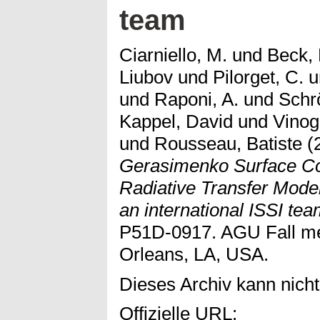
team
Ciarniello, M.
und
Beck, 
Liubov
und
Pilorget, C.
u
und
Raponi, A.
und
Schr
Kappel, David
und
Vinog
und
Rousseau, Batiste
(
Gerasimenko Surface Co
Radiative Transfer Mode
an international ISSI tea
P51D-0917. AGU Fall me
Orleans, LA, USA.
Dieses Archiv kann nicht 
Offizielle URL: