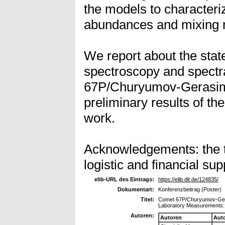
the models to character
abundances and mixing mo
We report about the state
spectroscopy and spectra
67P/Churyumov-Gerasime
preliminary results of th
work.
Acknowledgements: the t
logistic and financial sup
elib-URL des Eintrags:
https://elib.dlr.de/124835/
Dokumentart:
Konferenzbeitrag (Poster)
Titel:
Comet 67P/Churyumov-Geras
Laboratory Measurements: a
Autoren:
Autoren
Aut