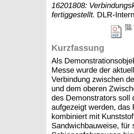
16201808: Verbindungsk
fertiggestellt.
DLR-Intern
PDF
-
2MB
Kurzfassung
Als Demonstrationsobjek
Messe wurde der aktuel
Verbindung zwischen d
und dem oberen Zwische
des Demonstrators soll 
aufgezeigt werden, das 
kombiniert mit Kunststo
Sandwichbauweise, für 