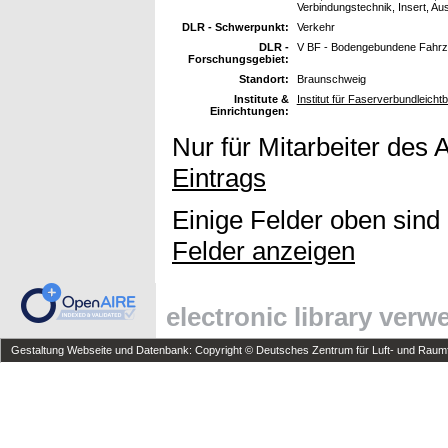
Verbindungstechnik, Insert, Au
DLR - Schwerpunkt:
Verkehr
DLR -
V BF - Bodengebundene Fahr
Forschungsgebiet:
Standort:
Braunschweig
Institute &
Institut für Faserverbundleicht
Einrichtungen:
Nur für Mitarbeiter des 
Eintrags
Einige Felder oben sind
Felder anzeigen
electronic library ver
Gestaltung Webseite und Datenbank: Copyright © Deutsches Zentrum für Luft- und Raumfa