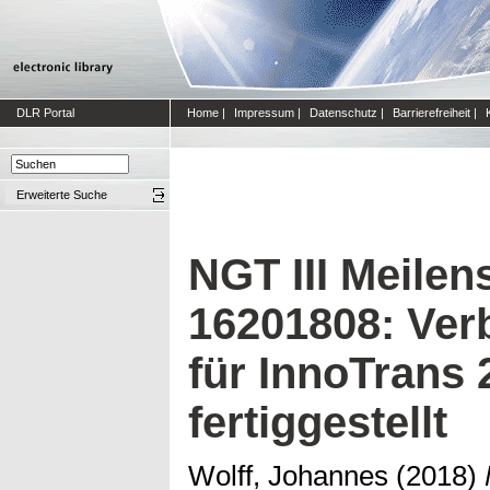
DLR Portal
Home
|
Impressum
|
Datenschutz
|
Barrierefreiheit
|
Erweiterte Suche
NGT III Meilen
16201808: Ver
für InnoTrans 
fertiggestellt
Wolff, Johannes
(2018)