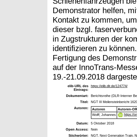
Schienenfahrzeugen biet
Demonstrator helfen, mi
Kontakt zu kommen, um 
dieser bzgl. faserverbu
in Zugstrukturen der k
identifizieren zu könne
Fertigung des Demonstra
auf der InnoTrans-Messe
19.-21.09.2018 dargestel
elib-URL des
https://elib.dlr.de/124774/
Eintrags:
Dokumentart:
Berichtsreihe (DLR-Interner Be
Titel:
NGT III Meilensteinbericht 162
Autoren:
Autoren
Autoren-OR
https://
Wolff, Johannes
Datum:
5 Oktober 2018
Open Access:
Nein
Stichwörter:
NGT, Next Generation Train, N