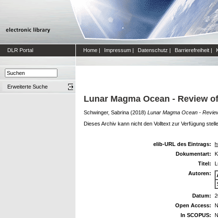
DLR Portal
Home
|
Impressum
|
Datenschutz
|
Barrierefreiheit
|
Erweiterte Suche
Lunar Magma Ocean - Review of
Schwinger, Sabrina
(2018)
Lunar Magma Ocean - Review
Dieses Archiv kann nicht den Volltext zur Verfügung stell
elib-URL des Eintrags:
h
Dokumentart:
K
Titel:
L
Autoren:
Datum:
2
Open Access:
N
In SCOPUS:
N