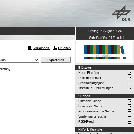
Freitag, 7. August 2026
Schriftgröße:
[-]
Text
[+]
Versenden
Drucken
Blättern
ermany.
Neue Einträge
Dokumentenart
Erscheinungsjahr
Institute & Einrichtungen
Suchen
Einfache Suche
Erweiterte Suche
Programmatische Suche
Vordefinierte Suche
RSS-Feed
Hilfe & Kontakt