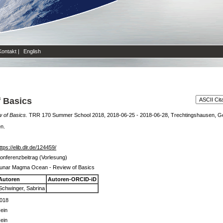
Kontakt
|
English
 Basics
 of Basics.
TRR 170 Summer School 2018, 2018-06-25 - 2018-06-28, Trechtingshausen, G
en.
ttps://elib.dlr.de/124459/
onferenzbeitrag (Vorlesung)
unar Magma Ocean - Review of Basics
Autoren
Autoren-ORCID-iD
Schwinger, Sabrina
018
ein
ein