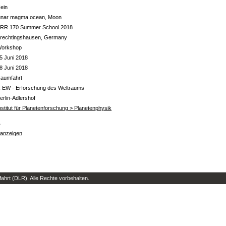
ein
unar magma ocean, Moon
RR 170 Summer School 2018
rechtingshausen, Germany
orkshop
5 Juni 2018
8 Juni 2018
aumfahrt
 EW - Erforschung des Weltraums
erlin-Adlershof
nstitut für Planetenforschung > Planetenphysik
s
 anzeigen
hrt (DLR). Alle Rechte vorbehalten.