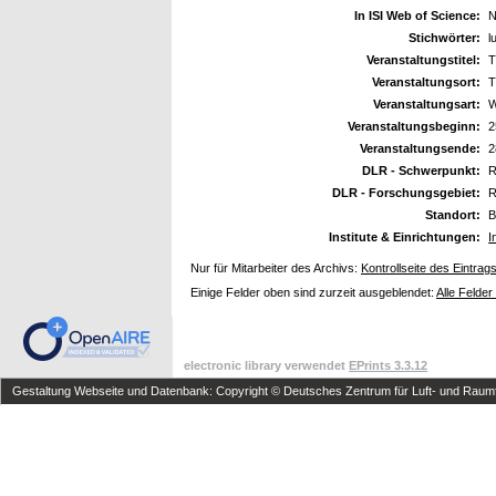
In ISI Web of Science:
N
Stichwörter:
l
Veranstaltungstitel:
T
Veranstaltungsort:
T
Veranstaltungsart:
W
Veranstaltungsbeginn:
2
Veranstaltungsende:
2
DLR - Schwerpunkt:
R
DLR - Forschungsgebiet:
R
Standort:
B
Institute & Einrichtungen:
I
Nur für Mitarbeiter des Archivs:
Kontrollseite des Eintrag
Einige Felder oben sind zurzeit ausgeblendet:
Alle Felder
electronic library verwendet
EPrints 3.3.12
Gestaltung Webseite und Datenbank: Copyright © Deutsches Zentrum für Luft- und Raumfa