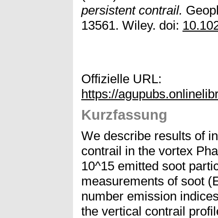
persistent contrail.
Geophy
13561. Wiley. doi:
10.10
Offizielle URL:
https://agupubs.onlinel
Kurzfassung
We describe results of in
contrail in the vortex P
10^15 emitted soot parti
measurements of soot (EI
number emission indices
the vertical contrail pro