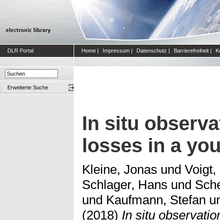
DLR Portal
Home
|
Impressum
|
Datenschutz
|
Barrierefreiheit
|
K
Erweiterte Suche
In situ observa
losses in a you
Kleine, Jonas
und
Voigt,
Schlager, Hans
und
Sche
und
Kaufmann, Stefan
u
(2018)
In situ observatio