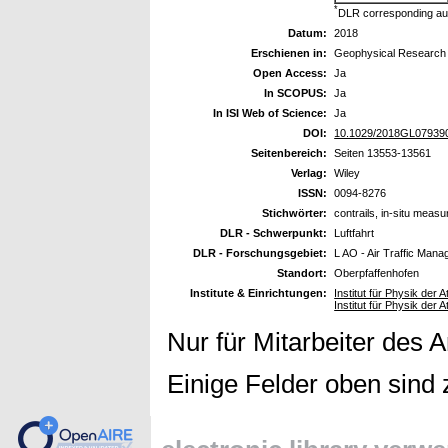
*
DLR corresponding au
Datum:
2018
Erschienen in:
Geophysical Research 
Open Access:
Ja
In SCOPUS:
Ja
In ISI Web of Science:
Ja
DOI:
10.1029/2018GL07939
Seitenbereich:
Seiten 13553-13561
Verlag:
Wiley
ISSN:
0094-8276
Stichwörter:
contrails, in-situ meas
DLR - Schwerpunkt:
Luftfahrt
DLR - Forschungsgebiet:
L AO - Air Traffic Man
Standort:
Oberpfaffenhofen
Institute & Einrichtungen:
Institut für Physik de
Institut für Physik de
Nur für Mitarbeiter des 
Einige Felder oben sind 