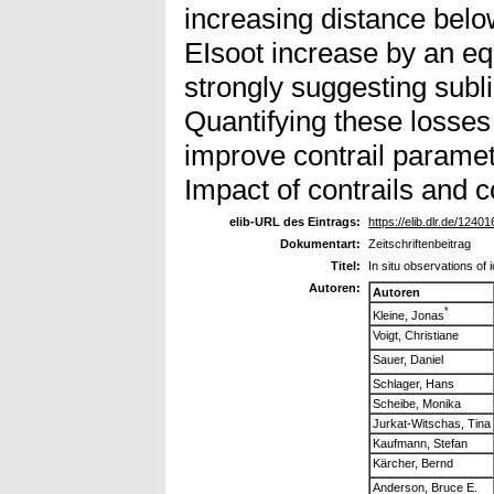
increasing distance below
EIsoot increase by an equ
strongly suggesting subli
Quantifying these losses
improve contrail paramet
Impact of contrails and co
elib-URL des Eintrags:
https://elib.dlr.de/12401
Dokumentart:
Zeitschriftenbeitrag
Titel:
In situ observations of 
Autoren:
Autoren
*
Kleine, Jonas
Voigt, Christiane
Sauer, Daniel
Schlager, Hans
Scheibe, Monika
Jurkat-Witschas, Tina
Kaufmann, Stefan
Kärcher, Bernd
Anderson, Bruce E.