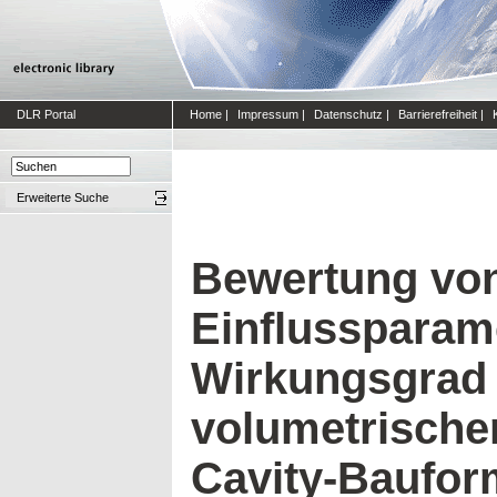
DLR Portal
Home
|
Impressum
|
Datenschutz
|
Barrierefreiheit
|
Erweiterte Suche
Bewertung vo
Einflussparam
Wirkungsgrad 
volumetrische
Cavity-Bauform