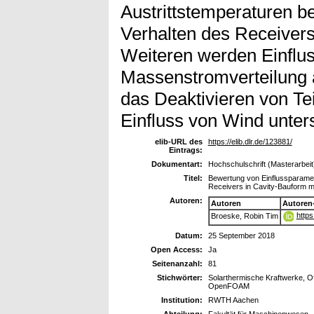
Austrittstemperaturen b
Verhalten des Receivers 
Weiteren werden Einflu
Massenstromverteilung a
das Deaktivieren von Te
Einfluss von Wind unter
elib-URL des
https://elib.dlr.de/123881/
Eintrags:
Dokumentart:
Hochschulschrift (Masterarbeit
Titel:
Bewertung von Einflussparamet
Receivers in Cavity-Bauform m
Autoren:
Autoren
Autoren
https
Broeske, Robin Tim
Datum:
25 September 2018
Open Access:
Ja
Seitenanzahl:
81
Stichwörter:
Solarthermische Kraftwerke, Of
OpenFOAM
Institution:
RWTH Aachen
Abteilung:
Fakultät für Maschinenwesen