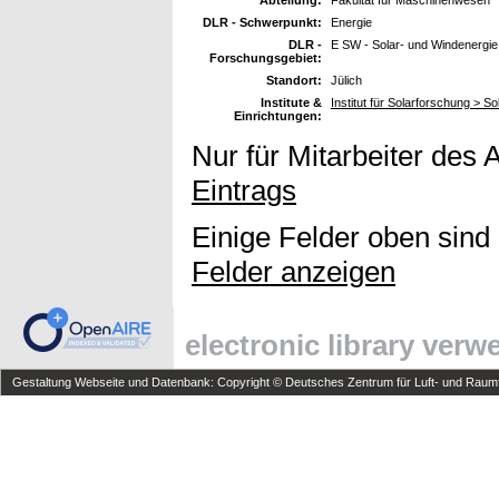
DLR - Schwerpunkt:
Energie
DLR -
E SW - Solar- und Windenergie
Forschungsgebiet:
Standort:
Jülich
Institute &
Institut für Solarforschung > S
Einrichtungen:
Nur für Mitarbeiter des 
Eintrags
Einige Felder oben sind
Felder anzeigen
electronic library ver
Gestaltung Webseite und Datenbank: Copyright © Deutsches Zentrum für Luft- und Raumfa