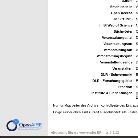
Datum:
2
Erschienen in:
W
Open Access:
N
In SCOPUS:
N
In ISI Web of Science:
N
Stichwörter:
O
Veranstaltungstitel:
D
Veranstaltungsort:
S
Veranstaltungsart:
W
Veranstaltungsbeginn:
2
Veranstaltungsende:
2
Veranstalter :
DLR - Schwerpunkt:
E
DLR - Forschungsgebiet:
E
Standort:
S
Institute & Einrichtungen:
I
I
Nur für Mitarbeiter des Archivs:
Kontrollseite des Eintrag
Einige Felder oben sind zurzeit ausgeblendet:
Alle Felder
electronic library verwendet
EPrints 3.3.12