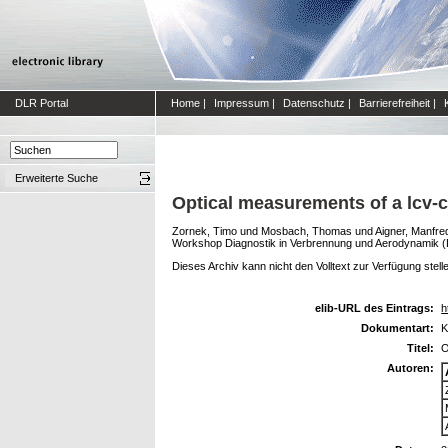
DLR Portal
Home
|
Impressum
|
Datenschutz
|
Barrierefreiheit
|
Erweiterte Suche
Optical measurements of a lcv-c
Zornek, Timo
und
Mosbach, Thomas
und
Aigner, Manfre
Workshop Diagnostik in Verbrennung und Aerodynamik (DI
Dieses Archiv kann nicht den Volltext zur Verfügung stell
elib-URL des Eintrags:
h
Dokumentart:
K
Titel:
O
Autoren: