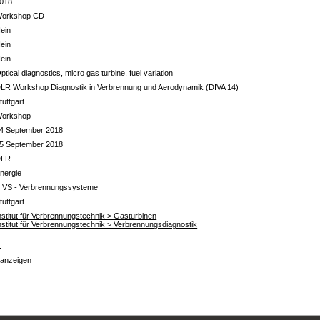
018
orkshop CD
ein
ein
ein
ptical diagnostics, micro gas turbine, fuel variation
LR Workshop Diagnostik in Verbrennung und Aerodynamik (DIVA 14)
tuttgart
orkshop
4 September 2018
5 September 2018
DLR
nergie
 VS - Verbrennungssysteme
tuttgart
nstitut für Verbrennungstechnik > Gasturbinen
nstitut für Verbrennungstechnik > Verbrennungsdiagnostik
s
 anzeigen