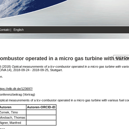
Kontakt
|
English
ombustor operated in a micro gas turbine with vari
d
(2018)
Optical measurements of a lcv-combustor operated in a micro gas turbine with vario
VA 14), 2018-09-24 - 2018-09-25, Stuttgart.
en.
ttps://elib.dlr.de/123697/
onferenzbeitrag (Vortrag)
ptical measurements of a lcv-combustor operated in a micro gas turbine with various fuel c
Autoren
Autoren-ORCID-iD
Zornek, Timo
Mosbach, Thomas
Aigner, Manfred