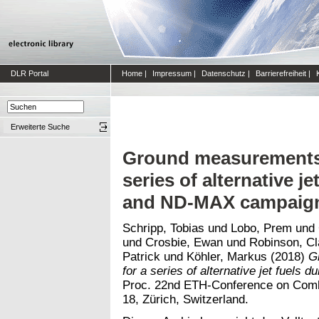
DLR Portal
Home
|
Impressum
|
Datenschutz
|
Barrierefreiheit
|
Erweiterte Suche
Ground measurements o
series of alternative j
and ND-MAX campaig
Schripp, Tobias
und
Lobo, Prem
und
und
Crosbie, Ewan
und
Robinson, Cl
Patrick
und
Köhler, Markus
(2018)
G
for a series of alternative jet fuel
Proc. 22nd ETH-Conference on Comb
18, Zürich, Switzerland.