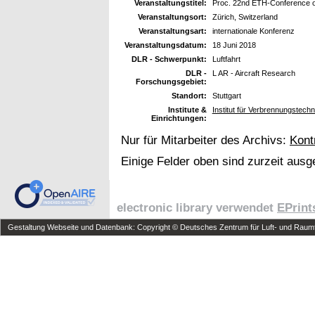
Veranstaltungstitel:
Proc. 22nd ETH-Conference o
Veranstaltungsort:
Zürich, Switzerland
Veranstaltungsart:
internationale Konferenz
Veranstaltungsdatum:
18 Juni 2018
DLR - Schwerpunkt:
Luftfahrt
DLR -
L AR - Aircraft Research
Forschungsgebiet:
Standort:
Stuttgart
Institute &
Institut für Verbrennungstech
Einrichtungen:
Nur für Mitarbeiter des Archivs:
Kont
Einige Felder oben sind zurzeit ausg
electronic library verwendet
EPrint
Gestaltung Webseite und Datenbank: Copyright © Deutsches Zentrum für Luft- und Raumfa