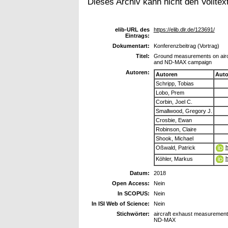
Dieses Archiv kann nicht den Volltext
elib-URL des
https://elib.dlr.de/123691/
Eintrags:
Dokumentart:
Konferenzbeitrag (Vortrag)
Titel:
Ground measurements on aircraf
and ND-MAX campaign
Autoren:
Autoren
Auto
Schripp, Tobias
Lobo, Prem
Corbin, Joel C.
Smallwood, Gregory J.
Crosbie, Ewan
Robinson, Claire
Shook, Michael
h
Oßwald, Patrick
h
Köhler, Markus
Datum:
2018
Open Access:
Nein
In SCOPUS:
Nein
In ISI Web of Science:
Nein
Stichwörter:
aircraft exhaust measurements
ND-MAX