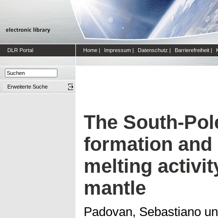
DLR Portal
Home
|
Impressum
|
Datenschutz
|
Barrierefreiheit
|
Erweiterte Suche
The South-Pol
formation and i
melting activit
mantle
Padovan, Sebastiano
u