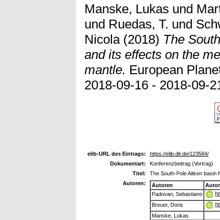
Manske, Lukas
und
Mart
und
Ruedas, T.
und
Sch
Nicola
(2018)
The South
and its effects on the mel
mantle.
European Planet
2018-09-16 - 2018-09-21
elib-URL des Eintrags:
https://elib.dlr.de/123584/
Dokumentart:
Konferenzbeitrag (Vortrag)
Titel:
The South-Pole Aitken basin fo
Autoren:
Autoren
Auto
ht
Padovan, Sebastiano
ht
Breuer, Doris
Manske, Lukas