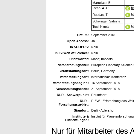
Martellato, E.
ht
Plesa, A.-C.
ht
Ruedas, T.
Schwinger, Sabrina
ht
Tosi, Nicola
Datum:
September 2018
Open Access:
Ja
In SCOPUS:
Nein
In ISI Web of Science:
Nein
Stichwörter:
Moon; Impacts
Veranstaltungstitel:
European Planetary Science
Veranstaltungsort:
Berlin, Germany
Veranstaltungsart:
internationale Konferenz
Veranstaltungsbeginn:
16 September 2018
Veranstaltungsende:
21 September 2018
DLR - Schwerpunkt:
Raumfahrt
DLR -
R EW - Erforschung des Wel
Forschungsgebiet:
Standort:
Berlin-Adlershof
Institute &
Institut für Planetenforschun
Einrichtungen:
Nur für Mitarbeiter des 