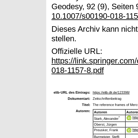
Geodesy, 92 (9), Seiten 
10.1007/s00190-018-115
Dieses Archiv kann nicht
stellen.
Offizielle URL:
https://link.springer.c
018-1157-8.pdf
elib-URL des Eintrags:
https://elib.dlr.de/123398/
Dokumentart:
Zeitschriftenbeitrag
Titel:
The reference frames of Mer
Autoren:
Autoren
Autore
htt
*
Stark, Alexander
Oberst, Jürgen
htt
Preusker, Frank
Burmeister, Steffi