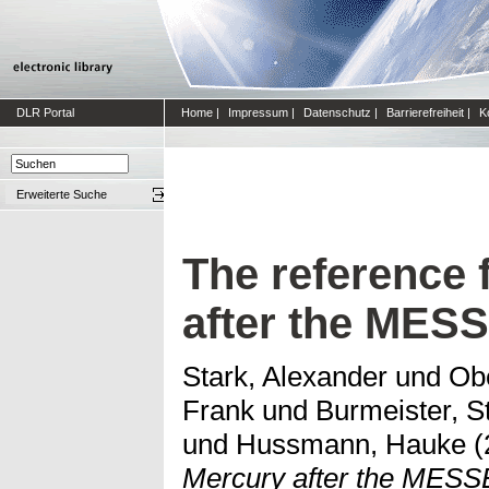
DLR Portal
Home
|
Impressum
|
Datenschutz
|
Barrierefreiheit
|
K
Erweiterte Suche
The reference 
after the ME
Stark, Alexander
und
Obe
Frank
und
Burmeister, St
und
Hussmann, Hauke
(
Mercury after the MES