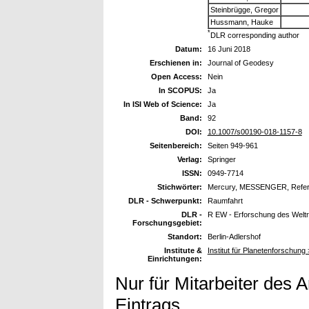
Steinbrügge, Gregor
Hussmann, Hauke
*
DLR corresponding author
Datum:
16 Juni 2018
Erschienen in:
Journal of Geodesy
Open Access:
Nein
In SCOPUS:
Ja
In ISI Web of Science:
Ja
Band:
92
DOI:
10.1007/s00190-018-1157-8
Seitenbereich:
Seiten 949-961
Verlag:
Springer
ISSN:
0949-7714
Stichwörter:
Mercury, MESSENGER, Refer
DLR - Schwerpunkt:
Raumfahrt
DLR -
R EW - Erforschung des Welt
Forschungsgebiet:
Standort:
Berlin-Adlershof
Institute &
Institut für Planetenforschung
Einrichtungen:
Nur für Mitarbeiter des 
Eintrags