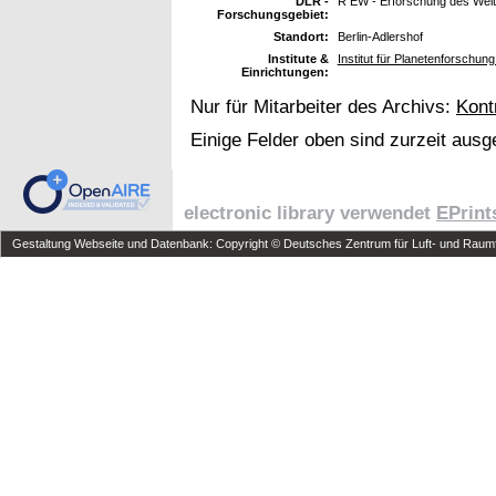
DLR -
R EW - Erforschung des Wel
Forschungsgebiet:
Standort:
Berlin-Adlershof
Institute &
Institut für Planetenforschun
Einrichtungen:
Nur für Mitarbeiter des Archivs:
Kont
Einige Felder oben sind zurzeit ausg
electronic library verwendet
EPrint
Gestaltung Webseite und Datenbank: Copyright © Deutsches Zentrum für Luft- und Raumfa