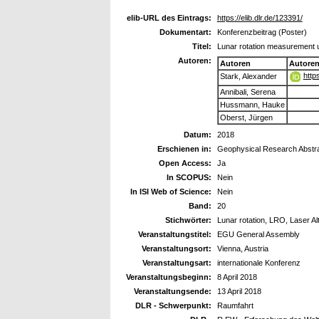
elib-URL des Eintrags:
https://elib.dlr.de/123391/
Dokumentart:
Konferenzbeitrag (Poster)
Titel:
Lunar rotation measurement u
Autoren:
Autoren
Autore
http
Stark, Alexander
Annibali, Serena
Hussmann, Hauke
Oberst, Jürgen
Datum:
2018
Erschienen in:
Geophysical Research Abstr
Open Access:
Ja
In SCOPUS:
Nein
In ISI Web of Science:
Nein
Band:
20
Stichwörter:
Lunar rotation, LRO, Laser Al
Veranstaltungstitel:
EGU General Assembly
Veranstaltungsort:
Vienna, Austria
Veranstaltungsart:
internationale Konferenz
Veranstaltungsbeginn:
8 April 2018
Veranstaltungsende:
13 April 2018
DLR - Schwerpunkt:
Raumfahrt