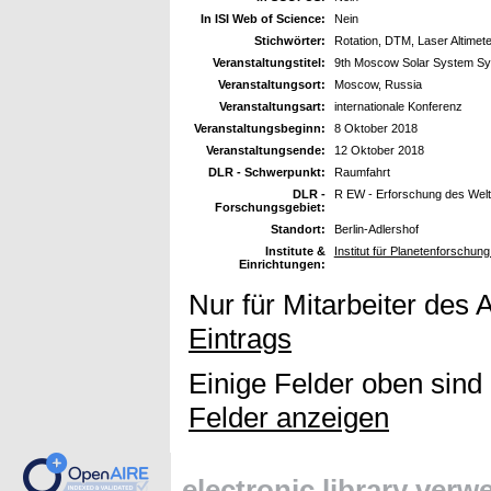
In ISI Web of Science:
Nein
Stichwörter:
Rotation, DTM, Laser Altimete
Veranstaltungstitel:
9th Moscow Solar System S
Veranstaltungsort:
Moscow, Russia
Veranstaltungsart:
internationale Konferenz
Veranstaltungsbeginn:
8 Oktober 2018
Veranstaltungsende:
12 Oktober 2018
DLR - Schwerpunkt:
Raumfahrt
DLR -
R EW - Erforschung des Wel
Forschungsgebiet:
Standort:
Berlin-Adlershof
Institute &
Institut für Planetenforschun
Einrichtungen:
Nur für Mitarbeiter des 
Eintrags
Einige Felder oben sind
Felder anzeigen
electronic library ver