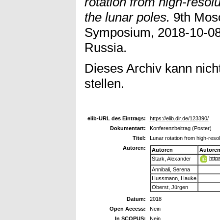
rotation from high-resol
the lunar poles.
9th Mos
Symposium, 2018-10-08
Russia.
Dieses Archiv kann nicht
stellen.
elib-URL des Eintrags:
https://elib.dlr.de/123390/
Dokumentart:
Konferenzbeitrag (Poster)
Titel:
Lunar rotation from high-resol
Autoren:
Autoren
Autore
http
Stark, Alexander
Annibali, Serena
Hussmann, Hauke
Oberst, Jürgen
Datum:
2018
Open Access:
Nein
In SCOPUS:
Nein