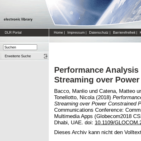
DLR Portal
Home
|
Impressum
|
Datenschutz
|
Barrierefreiheit
|
Erweiterte Suche
Performance Analysis
Streaming over Power
Bacco, Manlio
und
Catena, Matteo
u
Tonellotto, Nicola
(2018)
Performanc
Streaming over Power Constrained P
Communications Conference: Commun
Multimedia Apps (Globecom2018 CSS
Dhabi, UAE. doi:
10.1109/GLOCOM.2
Dieses Archiv kann nicht den Volltext