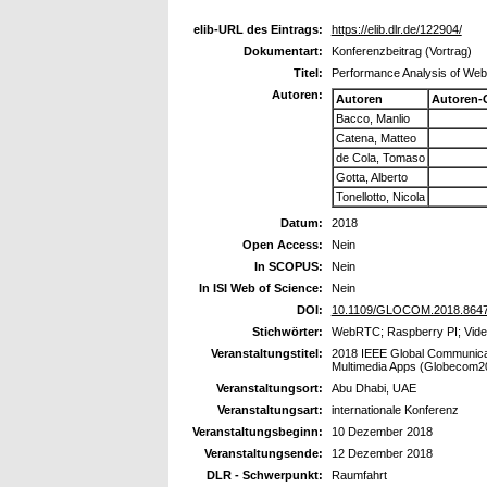
elib-URL des Eintrags:
https://elib.dlr.de/122904/
Dokumentart:
Konferenzbeitrag (Vortrag)
Titel:
Performance Analysis of We
Autoren:
Autoren
Autoren-
Bacco, Manlio
Catena, Matteo
de Cola, Tomaso
Gotta, Alberto
Tonellotto, Nicola
Datum:
2018
Open Access:
Nein
In SCOPUS:
Nein
In ISI Web of Science:
Nein
DOI:
10.1109/GLOCOM.2018.864
Stichwörter:
WebRTC; Raspberry PI; Video
Veranstaltungstitel:
2018 IEEE Global Communica
Multimedia Apps (Globecom
Veranstaltungsort:
Abu Dhabi, UAE
Veranstaltungsart:
internationale Konferenz
Veranstaltungsbeginn:
10 Dezember 2018
Veranstaltungsende:
12 Dezember 2018
DLR - Schwerpunkt:
Raumfahrt