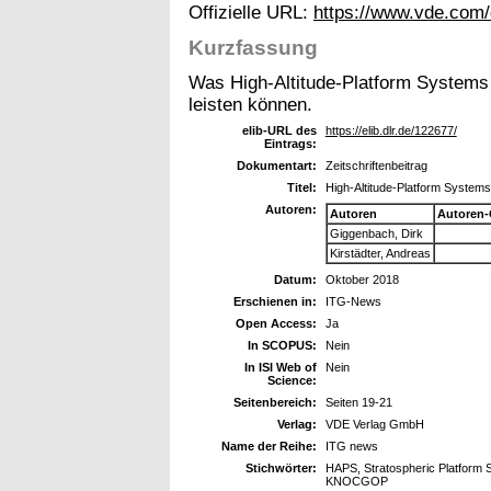
Offizielle URL:
https://www.vde.com/
Kurzfassung
Was High-Altitude-Platform Systems
leisten können.
elib-URL des
https://elib.dlr.de/122677/
Eintrags:
Dokumentart:
Zeitschriftenbeitrag
Titel:
High-Altitude-Platform Systems
Autoren:
Autoren
Autoren-
Giggenbach, Dirk
Kirstädter, Andreas
Datum:
Oktober 2018
Erschienen in:
ITG-News
Open Access:
Ja
In SCOPUS:
Nein
In ISI Web of
Nein
Science:
Seitenbereich:
Seiten 19-21
Verlag:
VDE Verlag GmbH
Name der Reihe:
ITG news
Stichwörter:
HAPS, Stratospheric Platform 
KNOCGOP