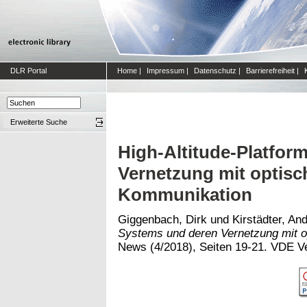
DLR Portal
Home
|
Impressum
|
Datenschutz
|
Barrierefreiheit
|
Erweiterte Suche
High-Altitude-Platfor
Vernetzung mit optisch
Kommunikation
Giggenbach, Dirk
und
Kirstädter, An
Systems und deren Vernetzung mit o
News (4/2018), Seiten 19-21. VDE 