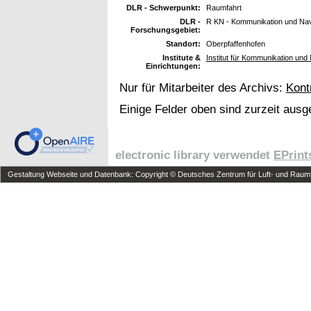
DLR - Schwerpunkt:
Raumfahrt
DLR -
R KN - Kommunikation und Nav
Forschungsgebiet:
Standort:
Oberpfaffenhofen
Institute &
Institut für Kommunikation und 
Einrichtungen:
Nur für Mitarbeiter des Archivs:
Kont
Einige Felder oben sind zurzeit ausg
electronic library verwendet
EPrint
Gestaltung Webseite und Datenbank: Copyright © Deutsches Zentrum für Luft- und Raumfa